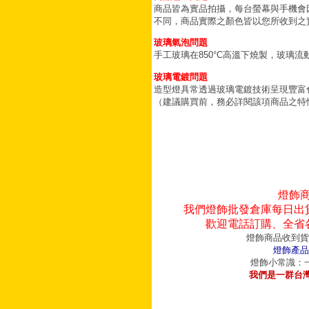
商品皆為實品拍攝，每台螢幕與手機會
不同，商品實際之顏色皆以您所收到之
玻璃氣泡問題
手工玻璃在850°C高溫下燒製，玻璃
玻璃電鍍問題
造型燈具常透過玻璃電鍍技術呈現豐富
（建議購買前，務必詳閱該項商品之特
燈飾
我們燈飾批發倉庫每日出
歡迎電話訂購、全省
燈飾商品收到貨
燈飾產品
燈飾小常識：一
我們是一群台