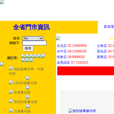
全省門市資訊
歡迎電
全省門市
│
社
搜尋
:
關鍵字
:
台北店
02-23460958
士林店
02-
台中店
04-23289158
彰化店
04-
恆春店
08-8896626
羅東店
03-
總訪客:
金馬澎店
07-7191023
複刻版餐吊燈．中島
吊燈
LED中島餐吊燈
布罩餐吊燈
長型布罩餐吊燈
古典餐吊燈