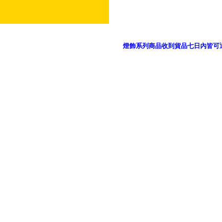
燈飾系列商品收到貨品七日內皆可
御品科技、YP燈飾網版權所有 c 2011 