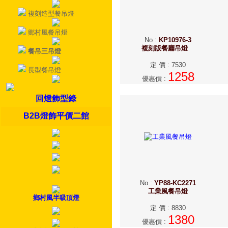
複刻造型餐吊燈
鄉村風餐吊燈
No
:
KP10976-3
複刻版餐廳吊燈
餐吊三吊燈
定 價
:
7530
長型餐吊燈
1258
優惠價
:
回燈飾型錄
B2B燈飾平價二館
No
:
YP88-KC2271
工業風餐吊燈
鄉村風半吸頂燈
定 價
:
8830
1380
優惠價
: