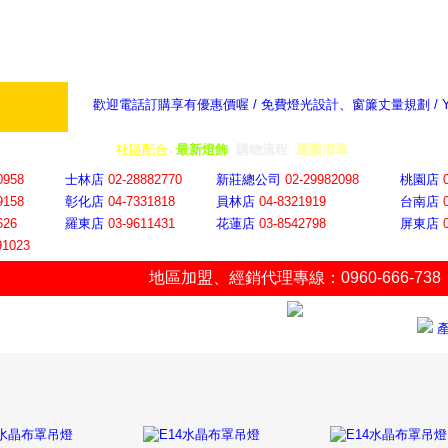
歡迎電話訂購享有優惠價喔 / 免費燈光設計、窗簾丈量規劃 /
奇摩新聞：選對燈飾居家氣氛大提升
隨意窩 Xu
全省門市
│
社區配合
│
最新燈飾
│
購物流程
│
選購清單
│
購物車
│
聯絡YP
0958
士林店
02-28882770
新莊總公司
02-29982098
桃園店
9158
彰化店
04-73318
18
員林店
04-8321919
台南店
626
羅東店
03-9611431
花蓮店
03-8542798
屏東店
91023
地區加盟
、
經銷代理專線：0960-666-738