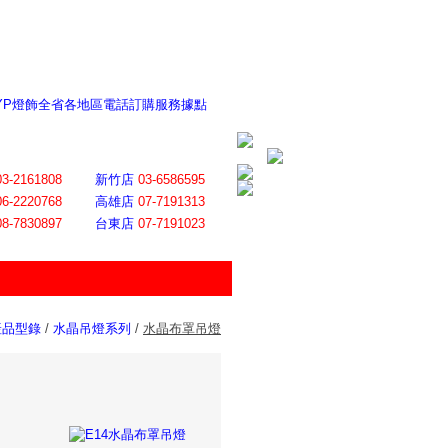
 YP燈飾全省各地區電話訂購服務據點
ite日誌 感謝莊記者熱情介紹
│
會員登入
│
回首頁
│
加入最愛
03-2161808
新竹店
03-6586595
06-2220768
高雄店
07-7191313
08-7830897
台東店
07-7191023
產品型錄
/
水晶吊燈系列
/
水晶布罩吊燈