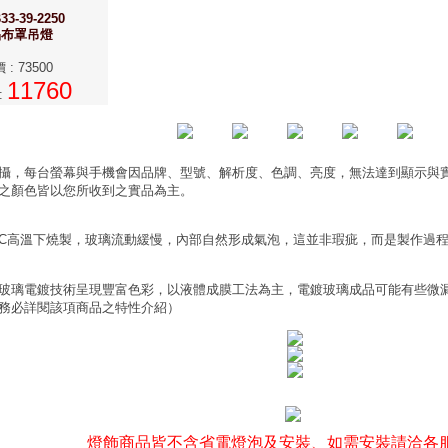
33-39-2250
晶布罩吊燈
價
:
73500
11760
:
攝，每台螢幕與手機會因品牌、型號、解析度、色調、亮度，無法達到顯示與
之顏色皆以您所收到之實品為主。
0°C高溫下燒製，玻璃流動緩慢，內部自然形成氣泡，這並非瑕疵，而是製作過
玻璃電鍍技術呈現豐富色彩，以液體成膜工法為主，電鍍玻璃成品可能有些微
務必詳閱該項商品之特性介紹）
燈飾商品皆不含省電燈泡及安裝、如需安裝請洽各