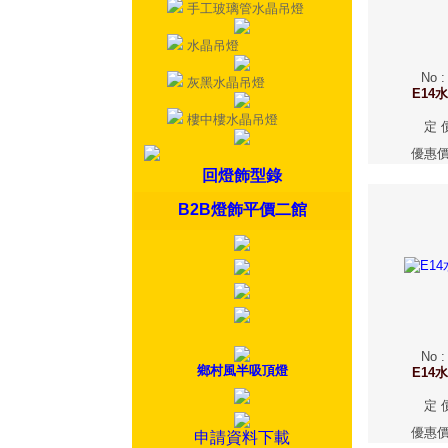
手工玻璃管水晶吊燈
水晶吊燈
No
灰黑水晶吊燈
E14
樓中樓水晶吊燈
定 
優惠
回燈飾型錄
B2B燈飾平價二館
No
鄉村風半吸頂燈
E14
定 
優惠
申請資料下載