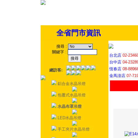
全省門市資訊
搜尋
:
關鍵字
:
台北店
02-2346
台中店
04-2328
恆春店
08-8896
總訪客:
金馬澎店
07-71
鋁合金水晶吊燈
包覆式水晶吊燈
水晶布罩吊燈
LED水晶吊燈
手工夾片水晶吊燈