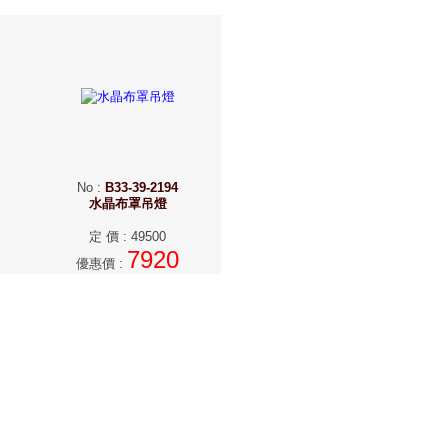
No
:
B33-39-2194
水晶布罩吊燈
定 價
:
49500
7920
優惠價
: