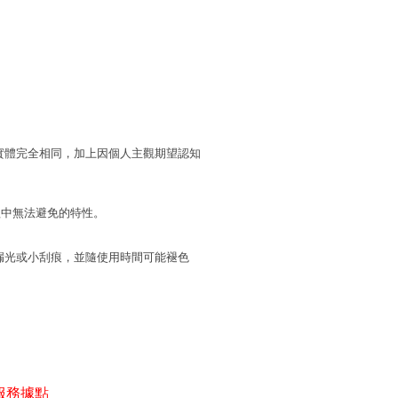
實體完全相同，加上因個人主觀期望認知
程中無法避免的特性。
漏光或小刮痕，並隨使用時間可能褪色
服務據點