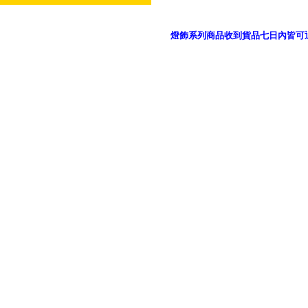
燈飾系列商品收到貨品七日內皆可
御品科技、YP燈飾網版權所有 c 2011 