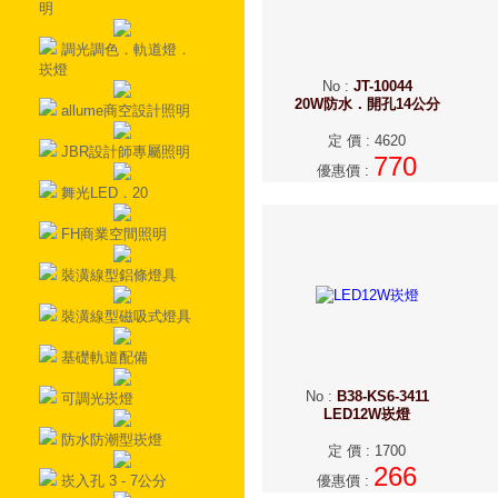
明
調光調色．軌道燈．
崁燈
No
:
JT-10044
20W防水．開孔14公分
allume商空設計照明
定 價
:
4620
JBR設計師專屬照明
770
優惠價
:
舞光LED．20
FH商業空間照明
裝潢線型鋁條燈具
裝潢線型磁吸式燈具
基礎軌道配備
No
:
B38-KS6-3411
可調光崁燈
LED12W崁燈
防水防潮型崁燈
定 價
:
1700
266
崁入孔 3 - 7公分
優惠價
: