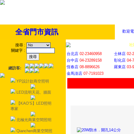
全省門市資訊
歡迎電
全省門市
│
社
搜尋
:
關鍵字
:
台北店
02-23460958
士林店
02-
台中店
04-23289158
彰化店
04-
恆春店
08-8896626
羅東店
03-
總訪客:
金馬澎店
07-7191023
YP設計款商空照明
LED流明天花、牆面
【KAO’S】LED照明
專家
北極光商業空間照明
Qianchen商業空間照