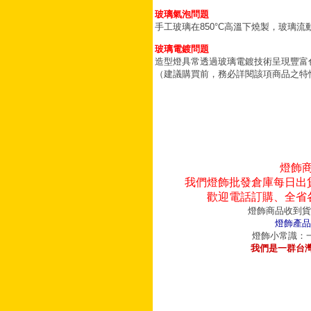
玻璃氣泡問題
手工玻璃在850°C高溫下燒製，玻璃
玻璃電鍍問題
造型燈具常透過玻璃電鍍技術呈現豐富
（建議購買前，務必詳閱該項商品之特
燈飾
我們燈飾批發倉庫每日出
歡迎電話訂購、全省
燈飾商品收到貨
燈飾產品
燈飾小常識：一
我們是一群台