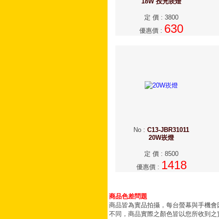
18W 投光崁燈
定 價
:
3800
630
優惠價
:
No
:
C13-JBR31011
20W崁燈
定 價
:
8500
1418
優惠價
:
商品色差問題
商品皆為實品拍攝，每台螢幕與手機會
不同，商品實際之顏色皆以您所收到之