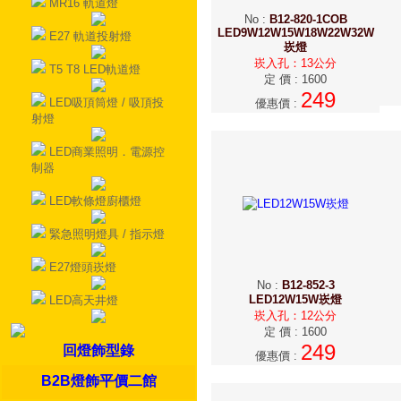
MR16 軌道燈
No
:
B12-820-1COB
LED9W12W15W18W22W32W
E27 軌道投射燈
崁燈
崁入孔：13公分
T5 T8 LED軌道燈
定 價
:
1600
249
LED吸頂筒燈 / 吸頂投
優惠價
:
射燈
LED商業照明．電源控
制器
LED軟條燈廚櫃燈
緊急照明燈具 / 指示燈
E27燈頭崁燈
No
:
B12-852-3
LED12W15W崁燈
LED高天井燈
崁入孔：12公分
定 價
:
1600
249
回燈飾型錄
優惠價
:
B2B燈飾平價二館