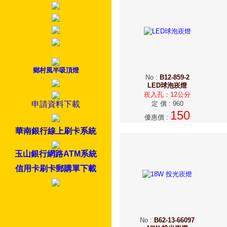
鄉村風半吸頂燈
No
:
B12-859-2
LED球泡崁燈
崁入孔：12公分
申請資料下載
定 價
:
960
150
優惠價
:
華南銀行線上刷卡系統
玉山銀行網路ATM系統
信用卡刷卡郵購單下載
No
:
B62-13-66097