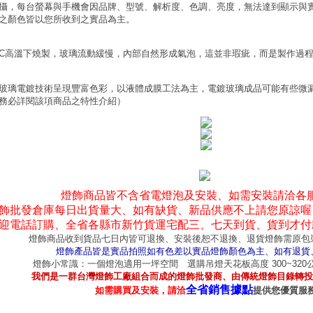
攝，每台螢幕與手機會因品牌、型號、解析度、色調、亮度，無法達到顯示與
之顏色皆以您所收到之實品為主。
0°C高溫下燒製，玻璃流動緩慢，內部自然形成氣泡，這並非瑕疵，而是製作過
玻璃電鍍技術呈現豐富色彩，以液體成膜工法為主，電鍍玻璃成品可能有些微
務必詳閱該項商品之特性介紹）
燈飾商品皆不含省電燈泡及安裝、如需安裝請洽各
飾批發倉庫每日出貨量大、如有缺貨、新品供應不上請您原諒喔
迎電話訂購、全省各縣市新竹貨運宅配三、七天到貨、貨到才付
燈飾商品收到貨品七日內皆可退換、安裝後恕不退換、退貨燈飾需原包
燈飾產品皆是實品拍照如有色差以實品燈飾顏色為主、如有退貨
燈飾小常識：一個燈泡適用一坪空間 選購吊燈天花板高度 300~32
我們是一群台灣燈飾工廠組合而成的燈飾批發商、由傳統燈飾目錄轉投
全省銷售據點
如需購買及安裝，請洽
提供您優質服