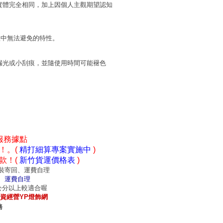
實體完全相同，加上因個人主觀期望認知
程中無法避免的特性。
漏光或小刮痕，並隨使用時間可能褪色
服務據點
！。(
精打細算專案實施中
)
款！(
新竹貨運價格表
)
裝寄回、運費自理
、運費自理
0公分以上較適合喔
資經營YP燈飾網
務