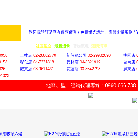
歡迎電話訂購享有優惠價喔 / 免費燈光設計、窗簾丈量規劃 /
奇摩新聞：選對燈飾居家氣氛大提升
隨意窩 Xu
全省門市
│
社區配合
│
最新燈飾
│
購物流程
│
選購清單
│
購物車
│
聯絡YP
0958
士林店
02-28882770
新莊總公司
02-29982098
桃園店
9158
彰化店
04-73318
18
員林店
04-8321919
台南店
626
羅東店
03-9611431
花蓮店
03-8542798
屏東店
91023
地區加盟
、
經銷代理專線：0960-666-738