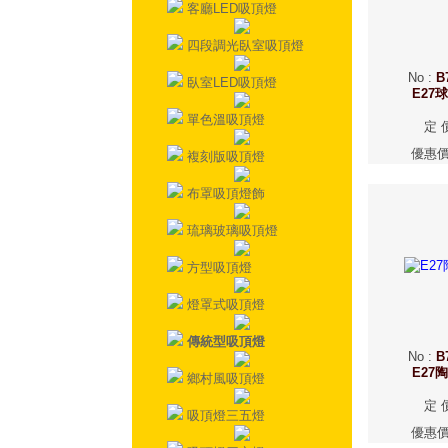
客廳LED吸頂燈
四段調光臥室吸頂燈
No
:
B
臥室LED吸頂燈
E27
單色溫吸頂燈
定 
優惠
複刻版吸頂燈
布罩吸頂燈飾
琉璃玻璃吸頂燈
方型吸頂燈
燈罩式吸頂燈
傳統型吸頂燈
No
:
B
E27
鄉村風吸頂燈
定 
吸頂燈三五燈
優惠