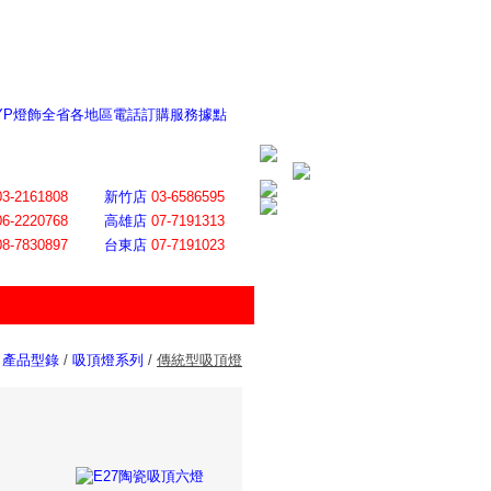
 YP燈飾全省各地區電話訂購服務據點
ite日誌 感謝莊記者熱情介紹
│
會員登入
│
回首頁
│
加入最愛
03-2161808
新竹店
03-6586595
06-2220768
高雄店
07-7191313
08-7830897
台東店
07-7191023
產品型錄
/
吸頂燈系列
/
傳統型吸頂燈