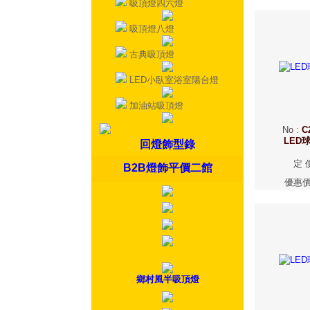
吸頂燈四六燈
吸頂燈八燈
古典吸頂燈
LED小臥室浴室陽台燈
加油站吸頂燈
No
:
C
LED
回燈飾型錄
定 
B2B燈飾平價二館
優惠
鄉村風半吸頂燈