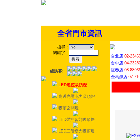
全省門市資訊
搜尋
:
關鍵字
:
台北店
02-2346
台中店
04-2328
恆春店
08-8896
總訪客:
金馬澎店
07-71
LED遙控吸頂燈
高透光壓克力吸頂燈
吸頂玄關燈
LED聲控智能吸頂燈
LED三段變光吸頂燈