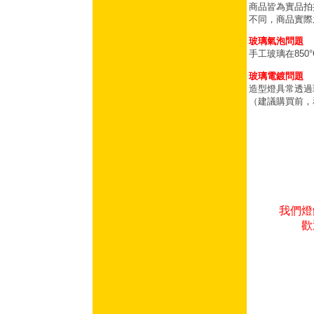
商品皆為實品拍
不同，商品實際
玻璃氣泡問題
手工玻璃在85
玻璃電鍍問題
造型燈具常透過
（建議購買前，
我們燈
歡