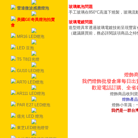
玻璃氣泡問題
雷達微波感應燈泡
手工玻璃在850°C高溫下燒製，玻璃
美國GE奇異燈泡拍賣
玻璃電鍍問題
會
造型燈具常透過玻璃電鍍技術呈現豐富
（建議購買前，務必詳閱該項商品之特
MR16 LED燈泡
LED 豆泡
T5 T8日光燈
GU10 LED燈泡
燈飾
我們燈飾批發倉庫每日出
AR70 LED燈泡
歡迎電話訂購、全省
AR111 LED燈泡
燈飾商品收到貨
燈飾產品
PAR E27 LED燈泡
燈飾小常識：一
我們是一群台
億光 LED 燈泡
東芝LED燈泡燈管