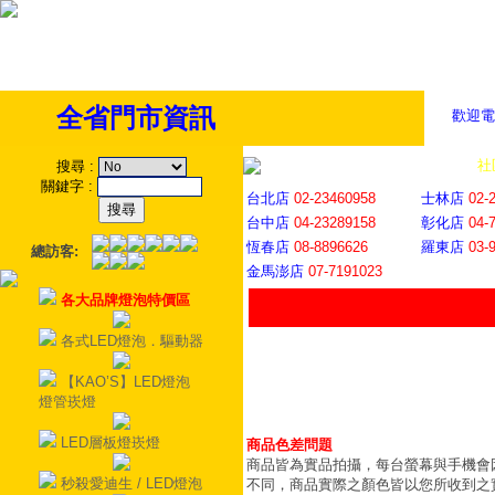
全省門市資訊
歡迎電
全省門市
│
社
搜尋
:
關鍵字
:
台北店
02-23460958
士林店
02-
台中店
04-23289158
彰化店
04-
恆春店
08-8896626
羅東店
03-
總訪客:
金馬澎店
07-7191023
各大品牌燈泡特價區
各式LED燈泡．驅動器
【KAO’S】LED燈泡
燈管崁燈
LED層板燈崁燈
商品色差問題
商品皆為實品拍攝，每台螢幕與手機會
秒殺愛迪生 / LED燈泡
不同，商品實際之顏色皆以您所收到之