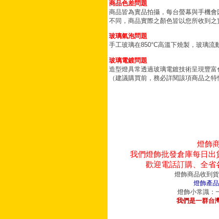
商品色差問題
商品皆為實品拍攝，每台螢幕與手機會
不同，商品實際之顏色皆以您所收到之
玻璃氣泡問題
手工玻璃在850°C高溫下燒製，玻璃
玻璃電鍍問題
造型燈具常透過玻璃電鍍技術呈現豐富
（建議購買前，務必詳閱該項商品之特
燈飾
我們燈飾批發倉庫每日出
歡迎電話訂購、全省
燈飾商品收到貨
燈飾產品
燈飾小常識：一
我們是一群台