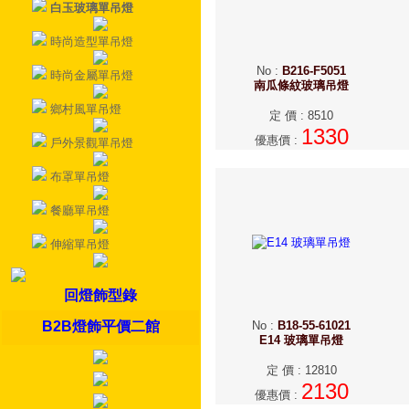
白玉玻璃單吊燈
時尚造型單吊燈
No
:
B216-F5051
時尚金屬單吊燈
南瓜條紋玻璃吊燈
鄉村風單吊燈
定 價
:
8510
1330
優惠價
:
戶外景觀單吊燈
布罩單吊燈
餐廳單吊燈
伸縮單吊燈
回燈飾型錄
B2B燈飾平價二館
No
:
B18-55-61021
E14 玻璃單吊燈
定 價
:
12810
2130
優惠價
: