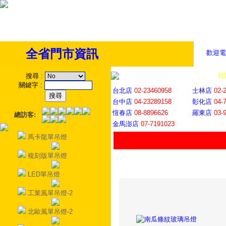
全省門市資訊
歡迎電
全省門市
│
社
搜尋
:
關鍵字
:
台北店
02-23460958
士林店
02-
台中店
04-23289158
彰化店
04-
恆春店
08-8896626
羅東店
03-
總訪客:
金馬澎店
07-7191023
馬卡龍單吊燈
複刻版單吊燈
LED單吊燈
工業風單吊燈-2
北歐風單吊燈-2