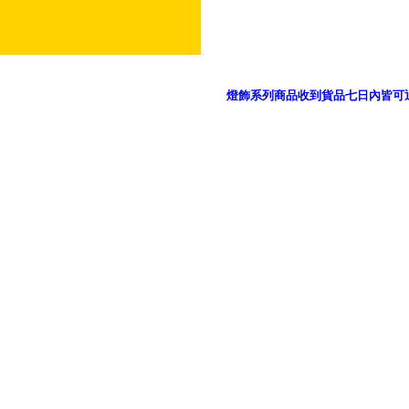
燈飾系列商品收到貨品七日內皆可
御品科技、YP燈飾網版權所有 c 2011 