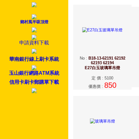
鄉村風半吸頂燈
申請資料下載
No
:
B18-13-62191 62192
華南銀行線上刷卡系統
62193 62194
E27白玉玻璃單吊燈
玉山銀行網路ATM系統
定 價
:
5100
信用卡刷卡郵購單下載
850
優惠價
: