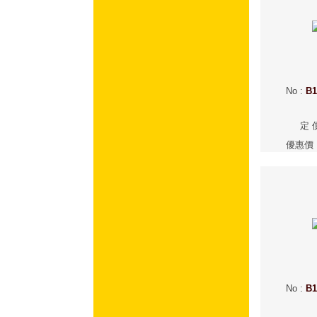
No
:
B1
定 
優惠價
No
:
B1