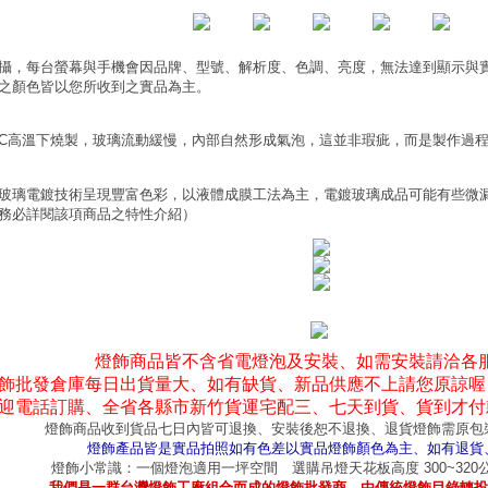
攝，每台螢幕與手機會因品牌、型號、解析度、色調、亮度，無法達到顯示與
之顏色皆以您所收到之實品為主。
0°C高溫下燒製，玻璃流動緩慢，內部自然形成氣泡，這並非瑕疵，而是製作過
玻璃電鍍技術呈現豐富色彩，以液體成膜工法為主，電鍍玻璃成品可能有些微
務必詳閱該項商品之特性介紹）
燈飾商品皆不含省電燈泡及安裝、如需安裝請洽各
飾批發倉庫每日出貨量大、如有缺貨、新品供應不上請您原諒喔
迎電話訂購、全省各縣市新竹貨運宅配三、七天到貨、貨到才付
燈飾商品收到貨品七日內皆可退換、安裝後恕不退換、退貨燈飾需原包
燈飾產品皆是實品拍照如有色差以實品燈飾顏色為主、如有退貨
燈飾小常識：一個燈泡適用一坪空間 選購吊燈天花板高度 300~32
我們是一群台灣燈飾工廠組合而成的燈飾批發商、由傳統燈飾目錄轉投