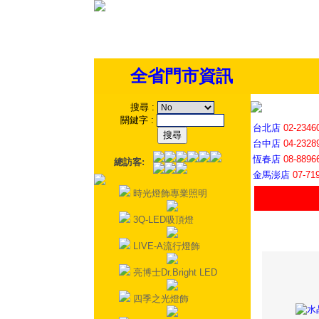
全省門市資訊
搜尋
:
關鍵字
:
台北店
02-2346
台中店
04-2328
恆春店
08-8896
總訪客:
金馬澎店
07-71
時光燈飾專業照明
3Q-LED吸頂燈
LIVE-A流行燈飾
亮博士Dr.Bright LED
四季之光燈飾