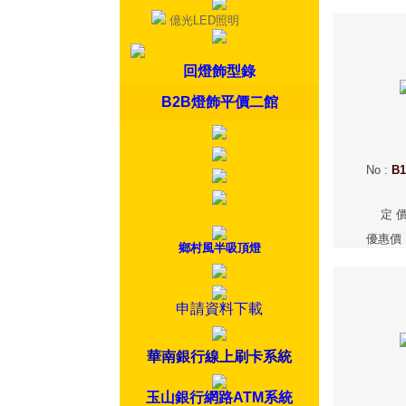
億光LED照明
回燈飾型錄
B2B燈飾平價二館
No
:
B1
定 
優惠價
鄉村風半吸頂燈
申請資料下載
華南銀行線上刷卡系統
玉山銀行網路ATM系統