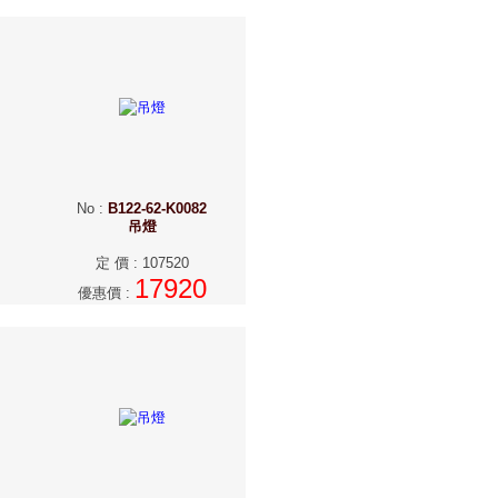
No
:
B122-62-K0082
吊燈
定 價
:
107520
17920
優惠價
: