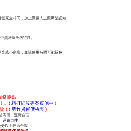
實體完全相同，加上因個人主觀期望認知
程中無法避免的特性。
漏光或小刮痕，並隨使用時間可能褪色
服務據點
！。(
精打細算專案實施中
)
款！(
新竹貨運價格表
)
裝寄回、運費自理
、運費自理
0公分以上較適合喔
資經營YP燈飾網