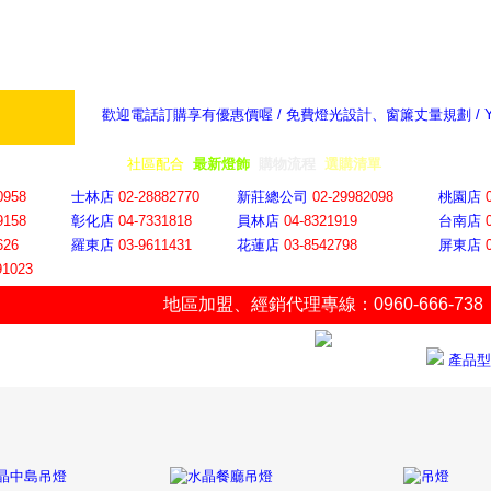
歡迎電話訂購享有優惠價喔 / 免費燈光設計、窗簾丈量規劃 /
奇摩新聞：選對燈飾居家氣氛大提升
隨意窩 Xu
全省門市
│
社區配合
│
最新燈飾
│
購物流程
│
選購清單
│
購物車
│
聯絡YP
0958
士林店
02-28882770
新莊總公司
02-29982098
桃園店
9158
彰化店
04-73318
18
員林店
04-8321919
台南店
626
羅東店
03-9611431
花蓮店
03-8542798
屏東店
91023
地區加盟
、
經銷代理專線：0960-666-738
產品型