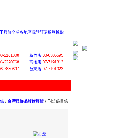
 YP燈飾全省各地區電話訂購服務據點
ite日誌 感謝莊記者熱情介紹
│
會員登入
│
回首頁
│
加入最愛
03-2161808
新竹店
03-6586595
06-2220768
高雄店
07-7191313
08-7830897
台東店
07-7191023
錄
/
台灣燈飾品牌旗艦館
/
F4燈飾目錄