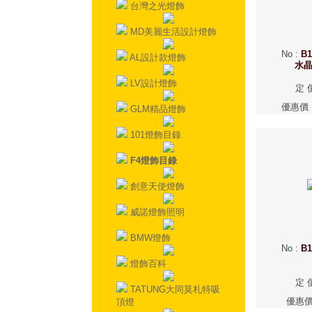
台灣之光燈飾
MD美麗生活設計燈飾
No
:
B1
AL設計款燈飾
水
LV設計燈飾
定 
優惠價
GLM精品燈飾
101燈飾目錄
F4燈飾目錄
創意天使燈飾
威諾燈飾照明
BMW燈飾
No
:
B1
燈飾百科
定 
TATUNG大同莫札特吸
優惠
頂燈