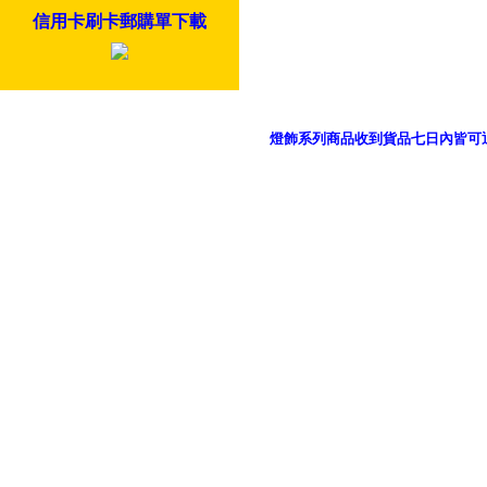
信用卡刷卡郵購單下載
燈飾系列商品收到貨品七日內皆可
御品科技、YP燈飾網版權所有 c 2011 