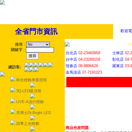
全省門市資訊
歡迎電
全省門市
│
社
搜尋
:
關鍵字
:
台北店
02-23460958
士林店
02-
台中店
04-23289158
彰化店
04-
恆春店
08-8896626
羅東店
03-
總訪客:
金馬澎店
07-7191023
時光燈飾專業照明
3Q-LED吸頂燈
LIVE-A流行燈飾
亮博士Dr.Bright LED
四季之光燈飾
商品色差問題