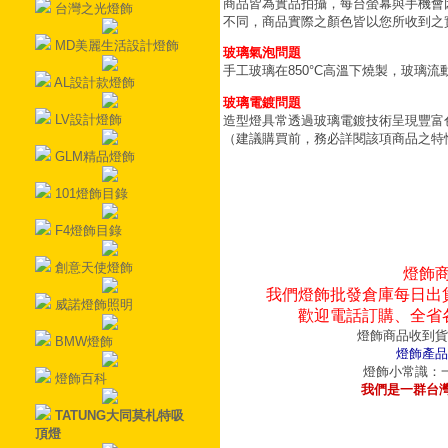
商品皆為實品拍攝，每台螢幕與手機會
台灣之光燈飾
不同，商品實際之顏色皆以您所收到之
MD美麗生活設計燈飾
玻璃氣泡問題
手工玻璃在850°C高溫下燒製，玻璃
AL設計款燈飾
玻璃電鍍問題
LV設計燈飾
造型燈具常透過玻璃電鍍技術呈現豐富
（建議購買前，務必詳閱該項商品之特
GLM精品燈飾
101燈飾目錄
F4燈飾目錄
創意天使燈飾
燈飾
我們燈飾批發倉庫每日出
威諾燈飾照明
歡迎電話訂購、全省
燈飾商品收到貨
BMW燈飾
燈飾產品
燈飾小常識：一
燈飾百科
我們是一群台
TATUNG大同莫札特吸
頂燈