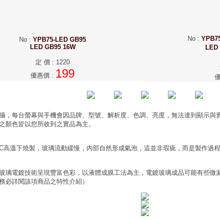
No
:
YPB7
No
:
YPB75-LED GB95
LED GB95 16W
LED
定 價
:
1220
199
優惠價
:
攝，每台螢幕與手機會因品牌、型號、解析度、色調、亮度，無法達到顯示與
之顏色皆以您所收到之實品為主。
0°C高溫下燒製，玻璃流動緩慢，內部自然形成氣泡，這並非瑕疵，而是製作過
玻璃電鍍技術呈現豐富色彩，以液體成膜工法為主，電鍍玻璃成品可能有些微
務必詳閱該項商品之特性介紹）