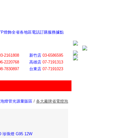
 YP燈飾全省各地區電話訂購服務據點
ite日誌 感謝莊記者熱情介紹
│
會員登入
│
回首頁
│
加入最愛
03-2161808
新竹店
03-6586595
06-2220768
高雄店
07-7191313
08-7830897
台東店
07-7191023
燈泡燈管光源量販區
/
各大廠牌省電燈泡