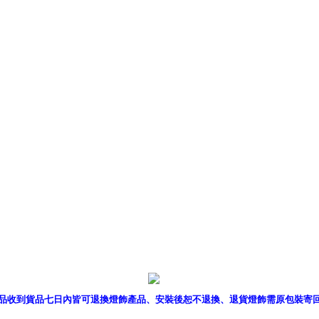
產品型錄
｜
銷售據點
｜
客服
品收到貨品七日內皆可退換燈飾產品、安裝後恕不退換、退貨燈飾需原包裝寄