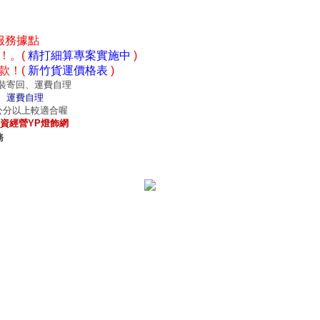
服務據點
！。(
精打細算專案實施中
)
款！(
新竹貨運價格表
)
裝寄回、運費自理
、運費自理
0公分以上較適合喔
資經營YP燈飾網
務