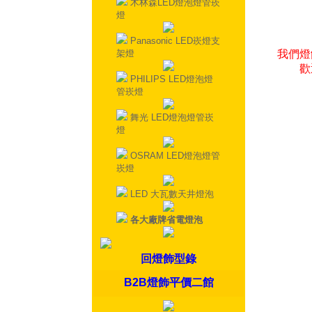
木林森LED燈泡燈管崁
燈
Panasonic LED崁燈支
架燈
我們燈
歡
PHILIPS LED燈泡燈
管崁燈
舞光 LED燈泡燈管崁
燈
OSRAM LED燈泡燈管
崁燈
LED 大瓦數天井燈泡
各大廠牌省電燈泡
回燈飾型錄
B2B燈飾平價二館