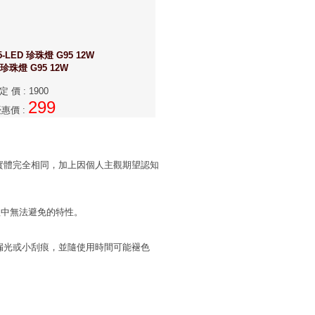
5-LED 珍珠燈 G95 12W
 珍珠燈 G95 12W
定 價
:
1900
299
優惠價
:
實體完全相同，加上因個人主觀期望認知
程中無法避免的特性。
漏光或小刮痕，並隨使用時間可能褪色