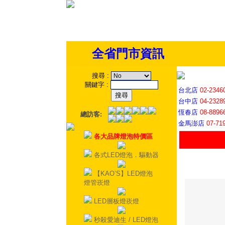
全省門市資訊
搜尋
:
關鍵字
:
台北店
02-2346
台中店
04-2328
恆春店
08-8896
總訪客:
金馬澎店
07-71
各大品牌燈泡特價區
各式LED燈泡．驅動器
【KAO’S】LED燈泡
燈管崁燈
LED層板燈崁燈
秒殺愛迪生 / LED燈泡