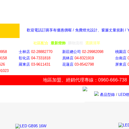
歡迎電話訂購享有優惠價喔 / 免費燈光設計、窗簾丈量規劃 /
奇摩新聞：選對燈飾居家氣氛大提升
隨意窩 Xu
全省門市
│
社區配合
│
最新燈飾
│
購物流程
│
選購清單
│
購物車
│
聯絡YP
0958
士林店
02-28882770
新莊總公司
02-29982098
桃園店
9158
彰化店
04-73318
18
員林店
04-8321919
台南店
626
羅東店
03-9611431
花蓮店
03-8542798
屏東店
91023
地區加盟
、
經銷代理專線：0960-666-738
產品型錄
/
LED