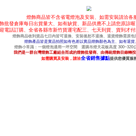
燈飾商品皆不含省電燈泡及安裝、如需安裝請洽各
飾批發倉庫每日出貨量大、如有缺貨、新品供應不上請您原諒喔
迎電話訂購、全省各縣市新竹貨運宅配三、七天到貨、貨到才付
燈飾商品收到貨品七日內皆可退換、安裝後恕不退換、退貨燈飾需原包
燈飾產品皆是實品拍照如有色差以實品燈飾顏色為主、如有退貨
燈飾小常識：一個燈泡適用一坪空間 選購吊燈天花板高度 300~32
我們是一群台灣燈飾工廠組合而成的燈飾批發商、由傳統燈飾目錄轉投
全省銷售據點
如需購買及安裝，請洽
提供您優質服