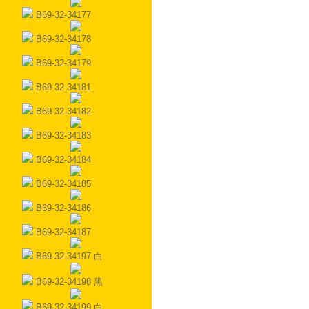
B69-32-34177
B69-32-34178
B69-32-34179
B69-32-34181
B69-32-34182
B69-32-34183
B69-32-34184
B69-32-34185
B69-32-34186
B69-32-34187
B69-32-34197 白
B69-32-34198 黑
B69-32-34199 白