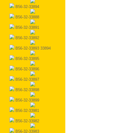
B56-32-33894
B56-32-33888
B56-32-33891
B56-32-33892
B56-32-33893 33894
B56-32-33895
B56-32-33896
B56-32-33897
B56-32-33898
B56-32-33899
B56-32-33981
B56-32-33982
B56-32-33983