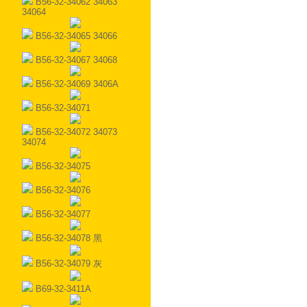
B56-32-34062 34063
34064
B56-32-34065 34066
B56-32-34067 34068
B56-32-34069 3406A
B56-32-34071
B56-32-34072 34073
34074
B56-32-34075
B56-32-34076
B56-32-34077
B56-32-34078 黑
B56-32-34079 灰
B69-32-3411A