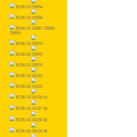
B236-32-33954
B236-32-33956
B236-32-33957 33958
33959
B236-32-33974
B236-32-33975
B236-32-33976
B236-32-34153
B236-32-34154
B236-32-34156 白
B236-32-34157 粉
B236-32-34158 藍
B236-32-34159 黑