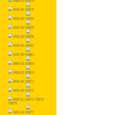
B69-32-33874
B69-32-33875
B69-32-33834
B69-32-33835
B69-32-33836
B69-32-33862
B69-32-33863
B69-32-33864
B69-32-33865
B69-32-33871
B69-32-33872
B69-32-33873 33874
33875
B69-32-33877