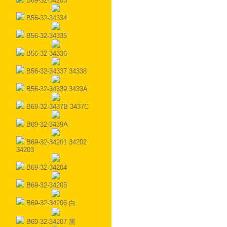
B69-32-34203
B56-32-34334
B56-32-34335
B56-32-34336
B56-32-34337 34338
B56-32-34339 3433A
B69-32-3437B 3437C
B69-32-3439A
B69-32-34201 34202
34203
B69-32-34204
B69-32-34205
B69-32-34206 白
B69-32-34207 黑