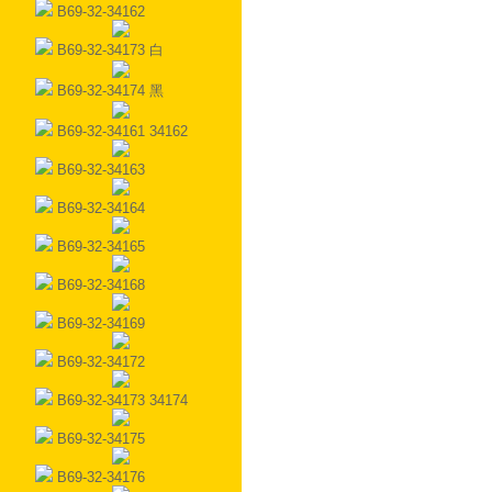
B69-32-34162
B69-32-34173 白
B69-32-34174 黑
B69-32-34161 34162
B69-32-34163
B69-32-34164
B69-32-34165
B69-32-34168
B69-32-34169
B69-32-34172
B69-32-34173 34174
B69-32-34175
B69-32-34176