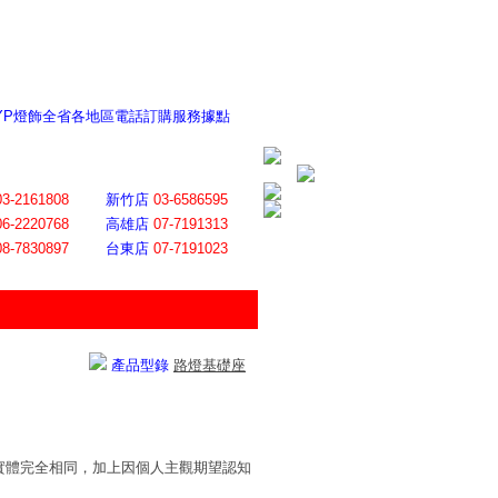
 YP燈飾全省各地區電話訂購服務據點
ite日誌 感謝莊記者熱情介紹
│
會員登入
│
回首頁
│
加入最愛
03-2161808
新竹店
03-6586595
06-2220768
高雄店
07-7191313
08-7830897
台東店
07-7191023
產品型錄
路燈基礎座
實體完全相同，加上因個人主觀期望認知