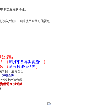
程中無法避免的特性。
漏光或小刮痕，並隨使用時間可能褪色
服務據點
！。(
精打細算專案實施中
)
款！(
新竹貨運價格表
)
裝寄回、運費自理
、運費自理
0公分以上較適合喔
資經營YP燈飾網
務