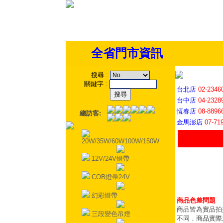
全省門市資訊
搜尋
:
關鍵字
:
台北店
02-2346
台中店
04-2328
恆春店
08-8896
總訪客:
金馬澎店
07-71
20W/35W/60W100W/150W
12V/24V燈帶
COB燈帶24V
幻彩燈帶
商品色差問題
商品皆為實品拍
三段變色吊燈
不同，商品實際