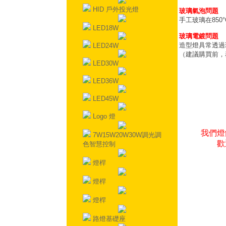
HID 戶外投光燈
玻璃氣泡問題
手工玻璃在85
LED18W
玻璃電鍍問題
造型燈具常透過
LED24W
（建議購買前，
LED30W
LED36W
LED45W
Logo 燈
我們燈
7W15W20W30W調光調
歡
色智慧控制
燈桿
燈桿
燈桿
路燈基礎座