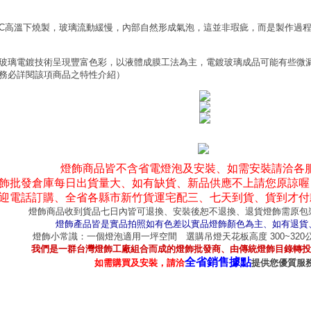
0°C高溫下燒製，玻璃流動緩慢，內部自然形成氣泡，這並非瑕疵，而是製作過
玻璃電鍍技術呈現豐富色彩，以液體成膜工法為主，電鍍玻璃成品可能有些微
務必詳閱該項商品之特性介紹）
燈飾商品皆不含省電燈泡及安裝、如需安裝請洽各
飾批發倉庫每日出貨量大、如有缺貨、新品供應不上請您原諒喔
迎電話訂購、全省各縣市新竹貨運宅配三、七天到貨、貨到才付
燈飾商品收到貨品七日內皆可退換、安裝後恕不退換、退貨燈飾需原包
燈飾產品皆是實品拍照如有色差以實品燈飾顏色為主、如有退貨
燈飾小常識：一個燈泡適用一坪空間 選購吊燈天花板高度 300~32
我們是一群台灣燈飾工廠組合而成的燈飾批發商、由傳統燈飾目錄轉投
全省銷售據點
如需購買及安裝，請洽
提供您優質服