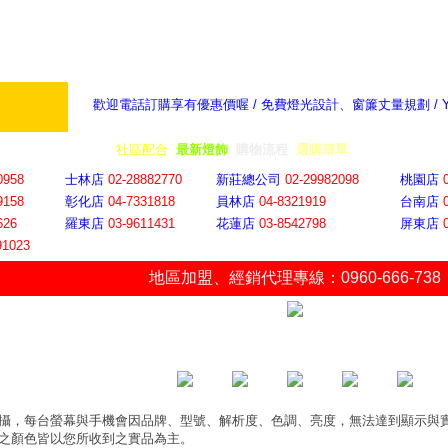
歡迎電話訂購享有優惠價喔 / 免費燈光設計、窗簾丈量規劃 /
奇摩新聞：選對燈飾居家氣氛大提升
隨意窩 Xu
全省門市
│
社區配合
│
最新燈飾
│
購物流程
│
選購清單
│
購物車
│
聯絡YP
0958
士林店
02-28882770
新莊總公司
02-29982098
桃園店
9158
彰化店
04-73318
18
員林店
04-8321919
台南店
626
羅東店
03-9611431
花蓮店
03-8542798
屏東店
91023
地區加盟
、
經銷代理專線：0960-666-738
攝，每台螢幕與手機會因品牌、型號、解析度、色調、亮度，無法達到顯示與
之顏色皆以您所收到之實品為主。