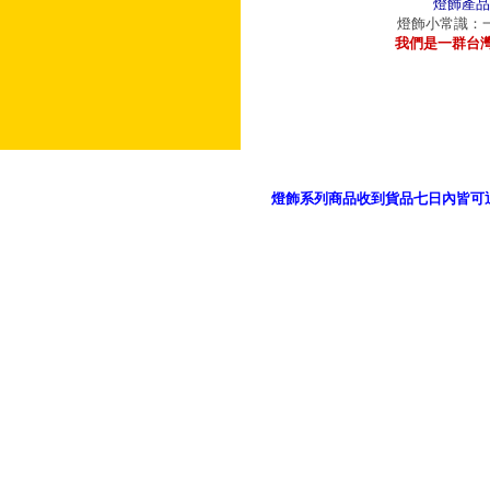
燈飾產品
燈飾小常識：一
我們是一群台
燈飾系列商品收到貨品七日內皆可
御品科技、YP燈飾網版權所有 c 2011 