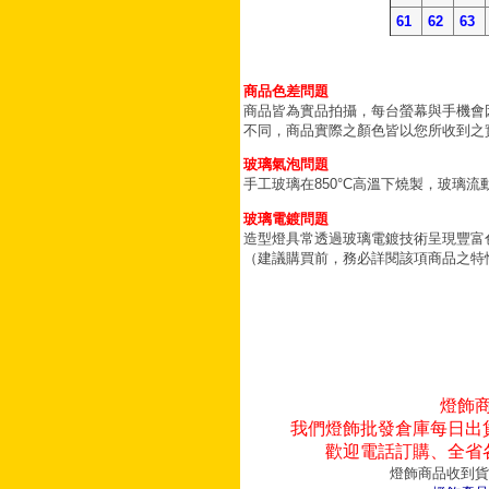
61
62
63
商品色差問題
商品皆為實品拍攝，每台螢幕與手機會
不同，商品實際之顏色皆以您所收到之
玻璃氣泡問題
手工玻璃在850°C高溫下燒製，玻璃
玻璃電鍍問題
造型燈具常透過玻璃電鍍技術呈現豐富
（建議購買前，務必詳閱該項商品之特
燈飾
我們燈飾批發倉庫每日出
歡迎電話訂購、全省
燈飾商品收到貨