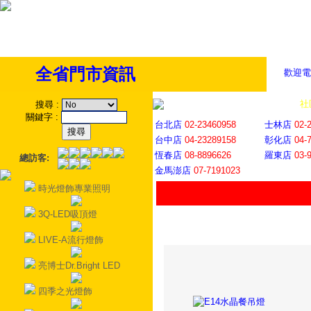
全省門市資訊
歡迎電
全省門市
│
社
搜尋
:
關鍵字
:
台北店
02-23460958
士林店
02-
台中店
04-23289158
彰化店
04-
恆春店
08-8896626
羅東店
03-
總訪客:
金馬澎店
07-7191023
時光燈飾專業照明
3Q-LED吸頂燈
LIVE-A流行燈飾
亮博士Dr.Bright LED
四季之光燈飾