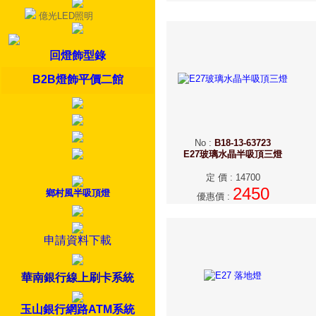
億光LED照明
回燈飾型錄
B2B燈飾平價二館
No
:
B18-13-63723
E27玻璃水晶半吸頂三燈
定 價
:
14700
2450
鄉村風半吸頂燈
優惠價
:
申請資料下載
華南銀行線上刷卡系統
玉山銀行網路ATM系統