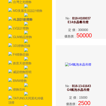
台灣之光燈飾
MD美麗生活設計燈飾
No
:
B18-H100037
AL設計款燈飾
E14水晶餐吊燈
LV設計燈飾
定 價
:
300000
50000
優惠價
:
GLM精品燈飾
101燈飾目錄
F4燈飾目錄
創意天使燈飾
威諾燈飾照明
BMW燈飾
No
:
B18-13-61643
燈飾百科
G4氣泡水晶吊燈
定 價
:
15000
TATUNG大同莫札特吸
2500
頂燈
優惠價
: