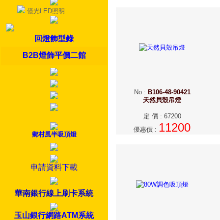
億光LED照明
回燈飾型錄
B2B燈飾平價二館
No
:
B106-48-90421
天然貝殼吊燈
定 價
:
67200
11200
優惠價
:
鄉村風半吸頂燈
申請資料下載
華南銀行線上刷卡系統
玉山銀行網路ATM系統