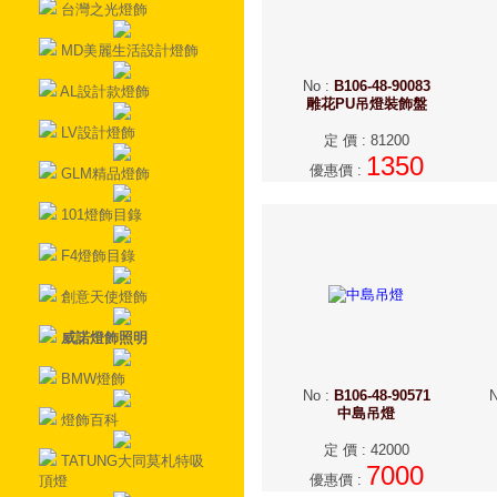
台灣之光燈飾
MD美麗生活設計燈飾
No
:
B106-48-90083
AL設計款燈飾
雕花PU吊燈裝飾盤
LV設計燈飾
定 價
:
81200
1350
優惠價
:
GLM精品燈飾
101燈飾目錄
F4燈飾目錄
創意天使燈飾
威諾燈飾照明
BMW燈飾
No
:
B106-48-90571
中島吊燈
燈飾百科
定 價
:
42000
TATUNG大同莫札特吸
7000
優惠價
:
頂燈