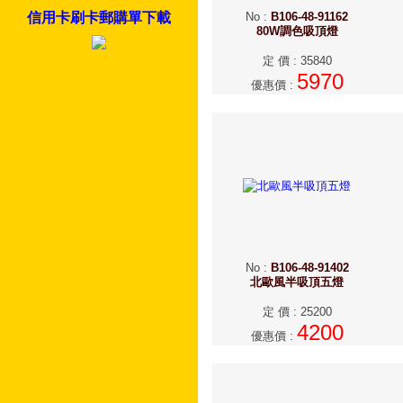
信用卡刷卡郵購單下載
No
:
B106-48-91162
80W調色吸頂燈
定 價
:
35840
5970
優惠價
:
No
:
B106-48-91402
北歐風半吸頂五燈
定 價
:
25200
4200
優惠價
: