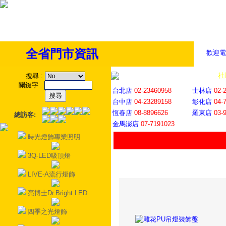
全省門市資訊
歡迎電
全省門市
│
社
搜尋
:
關鍵字
:
台北店
02-23460958
士林店
02-
台中店
04-23289158
彰化店
04-
恆春店
08-8896626
羅東店
03-
總訪客:
金馬澎店
07-7191023
時光燈飾專業照明
3Q-LED吸頂燈
LIVE-A流行燈飾
亮博士Dr.Bright LED
四季之光燈飾