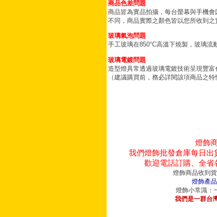
商品色差問題
商品皆為實品拍攝，每台螢幕與手機會
不同，商品實際之顏色皆以您所收到之
玻璃氣泡問題
手工玻璃在850°C高溫下燒製，玻璃
玻璃電鍍問題
造型燈具常透過玻璃電鍍技術呈現豐富
（建議購買前，務必詳閱該項商品之特
燈飾
我們燈飾批發倉庫每日出
歡迎電話訂購、全省
燈飾商品收到貨
燈飾產品
燈飾小常識：一
我們是一群台