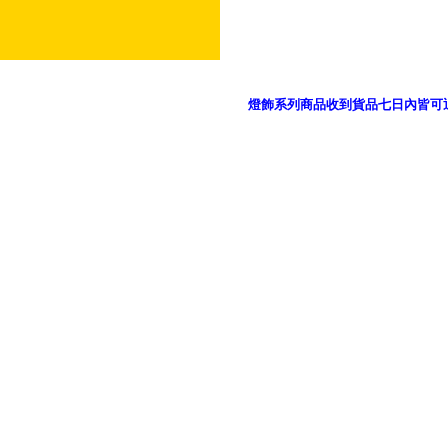
燈飾系列商品收到貨品七日內皆可
御品科技、YP燈飾網版權所有 c 2011 