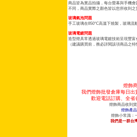
商品皆為實品拍攝，每台螢幕與手機會
不同，商品實際之顏色皆以您所收到之
玻璃氣泡問題
手工玻璃在850°C高溫下燒製，玻璃
玻璃電鍍問題
造型燈具常透過玻璃電鍍技術呈現豐富
（建議購買前，務必詳閱該項商品之特
燈飾
我們燈飾批發倉庫每日出
歡迎電話訂購、全省
燈飾商品收到貨
燈飾產品
燈飾小常識：一
我們是一群台