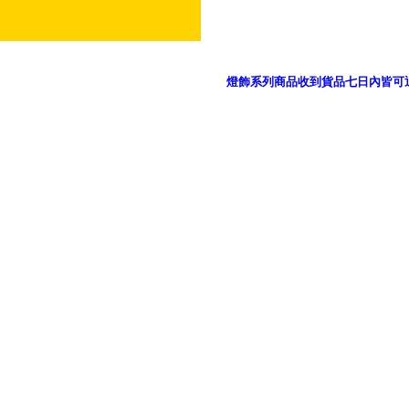
燈飾系列商品收到貨品七日內皆可
御品科技、YP燈飾網版權所有 c 2011 