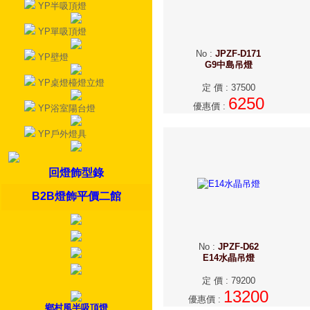
YP半吸頂燈
YP單吸頂燈
No
:
JPZF-D171
YP壁燈
G9中島吊燈
YP桌燈檯燈立燈
定 價
:
37500
6250
優惠價
:
YP浴室陽台燈
YP戶外燈具
回燈飾型錄
B2B燈飾平價二館
No
:
JPZF-D62
E14水晶吊燈
定 價
:
79200
13200
優惠價
:
鄉村風半吸頂燈