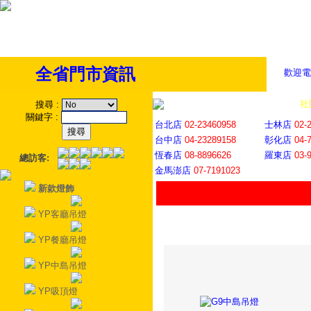
全省門市資訊
歡迎電
全省門市
│
社
搜尋
:
關鍵字
:
台北店
02-23460958
士林店
02-
台中店
04-23289158
彰化店
04-
恆春店
08-8896626
羅東店
03-
總訪客:
金馬澎店
07-7191023
新款燈飾
YP客廳吊燈
YP餐廳吊燈
YP中島吊燈
YP吸頂燈