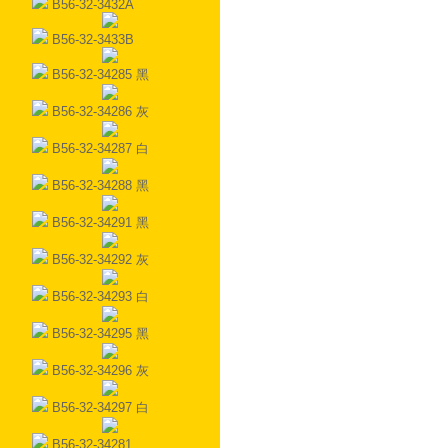
B56-32-3432A
B56-32-3433B
B56-32-34285 黑
B56-32-34286 灰
B56-32-34287 白
B56-32-34288 黑
B56-32-34291 黑
B56-32-34292 灰
B56-32-34293 白
B56-32-34295 黑
B56-32-34296 灰
B56-32-34297 白
B56-32-34281