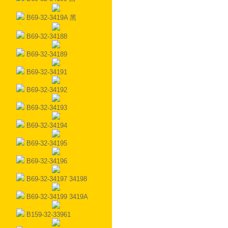
B69-32-3419A 黑
B69-32-34188
B69-32-34189
B69-32-34191
B69-32-34192
B69-32-34193
B69-32-34194
B69-32-34195
B69-32-34196
B69-32-34197 34198
B69-32-34199 3419A
B159-32-33961