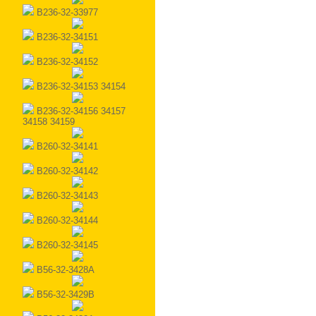
B236-32-33977
B236-32-34151
B236-32-34152
B236-32-34153 34154
B236-32-34156 34157
34158 34159
B260-32-34141
B260-32-34142
B260-32-34143
B260-32-34144
B260-32-34145
B56-32-3428A
B56-32-3429B