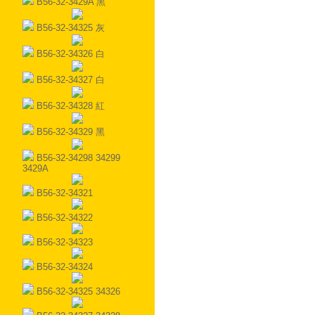
B56-32-3429A 黑
B56-32-34325 灰
B56-32-34326 白
B56-32-34327 白
B56-32-34328 紅
B56-32-34329 黑
B56-32-34298 34299
3429A
B56-32-34321
B56-32-34322
B56-32-34323
B56-32-34324
B56-32-34325 34326