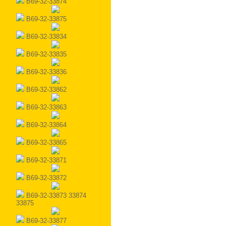
B69-32-33874
B69-32-33875
B69-32-33834
B69-32-33835
B69-32-33836
B69-32-33862
B69-32-33863
B69-32-33864
B69-32-33865
B69-32-33871
B69-32-33872
B69-32-33873 33874
33875
B69-32-33877