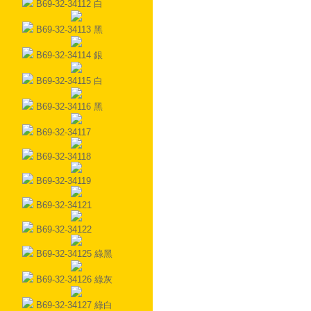
B69-32-34112 白
B69-32-34113 黑
B69-32-34114 銀
B69-32-34115 白
B69-32-34116 黑
B69-32-34117
B69-32-34118
B69-32-34119
B69-32-34121
B69-32-34122
B69-32-34125 綠黑
B69-32-34126 綠灰
B69-32-34127 綠白