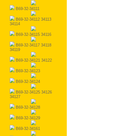
B69-32-34111
B69-32-34112 34113
34114
B69-32-34115 34116
B69-32-34117 34118
34119
B69-32-34121 34122
B69-32-34123
B69-32-34124
B69-32-34125 34126
34127
B69-32-34128
B69-32-34129
B69-32-34161