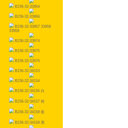
B236-32-33954
B236-32-33956
B236-32-33957 33958
33959
B236-32-33974
B236-32-33975
B236-32-33976
B236-32-34153
B236-32-34154
B236-32-34156 白
B236-32-34157 粉
B236-32-34158 藍
B236-32-34159 黑