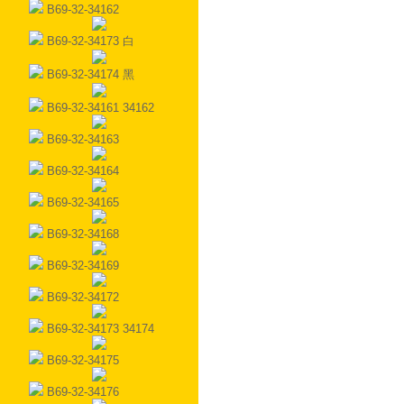
B69-32-34162
B69-32-34173 白
B69-32-34174 黑
B69-32-34161 34162
B69-32-34163
B69-32-34164
B69-32-34165
B69-32-34168
B69-32-34169
B69-32-34172
B69-32-34173 34174
B69-32-34175
B69-32-34176