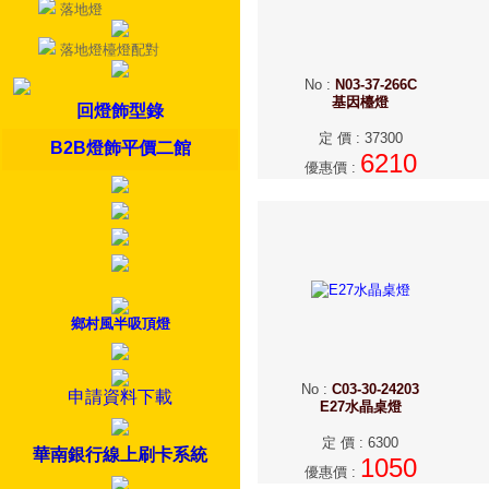
落地燈
落地燈檯燈配對
No
:
N03-37-266C
基因檯燈
回燈飾型錄
定 價
:
37300
B2B燈飾平價二館
6210
優惠價
:
鄉村風半吸頂燈
No
:
C03-30-24203
申請資料下載
E27水晶桌燈
定 價
:
6300
華南銀行線上刷卡系統
1050
優惠價
: