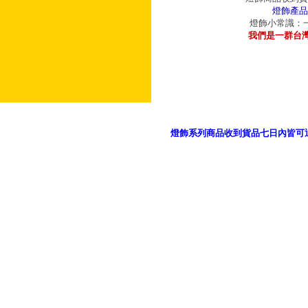
燈飾產品
燈飾小常識：一
我們是一群台
燈飾系列商品收到貨品七日內皆可
御品科技、YP燈飾網版權所有 c 2011 