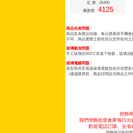
定 價
:
26400
4125
優惠價
:
商品色差問題
商品皆為實品拍攝，每台螢幕與手機會
不同，商品實際之顏色皆以您所收到之
玻璃氣泡問題
手工玻璃在850°C高溫下燒製，玻璃
玻璃電鍍問題
造型燈具常透過玻璃電鍍技術呈現豐富
（建議購買前，務必詳閱該項商品之特
燈飾
我們燈飾批發倉庫每日出
歡迎電話訂購、全省
燈飾商品收到貨