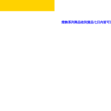
燈飾系列商品收到貨品七日內皆可
御品科技、YP燈飾網版權所有 c 2011 