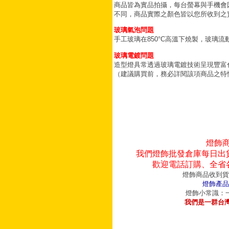
商品皆為實品拍攝，每台螢幕與手機會
不同，商品實際之顏色皆以您所收到之
玻璃氣泡問題
手工玻璃在850°C高溫下燒製，玻璃
玻璃電鍍問題
造型燈具常透過玻璃電鍍技術呈現豐富
（建議購買前，務必詳閱該項商品之特
燈飾
我們燈飾批發倉庫每日出
歡迎電話訂購、全省
燈飾商品收到貨
燈飾產品
燈飾小常識：一
我們是一群台