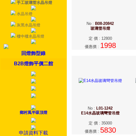
手工玻璃管水晶吊燈
水晶吊燈
No
:
B08-20842
灰黑水晶吊燈
玻璃管吊燈
樓中樓水晶吊燈
定 價
:
12800
1998
優惠價
:
回燈飾型錄
B2B燈飾平價二館
No
:
L01-1242
鄉村風半吸頂燈
E14水晶玻璃彎管吊燈
定 價
:
35000
5830
優惠價
:
申請資料下載