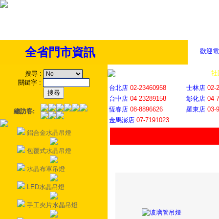
全省門市資訊
歡迎電
全省門市
│
社
搜尋
:
關鍵字
:
台北店
02-23460958
士林店
02-
台中店
04-23289158
彰化店
04-
恆春店
08-8896626
羅東店
03-
總訪客:
金馬澎店
07-7191023
鋁合金水晶吊燈
包覆式水晶吊燈
水晶布罩吊燈
LED水晶吊燈
手工夾片水晶吊燈