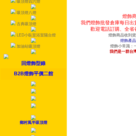
吸頂燈四六燈
吸頂燈八燈
燈飾
我們燈飾批發倉庫每日出
古典吸頂燈
歡迎電話訂購、全省
LED小臥室浴室陽台燈
燈飾商品收到貨
燈飾產品
燈飾小常識：一
加油站吸頂燈
我們是一群台
回燈飾型錄
B2B燈飾平價二館
鄉村風半吸頂燈