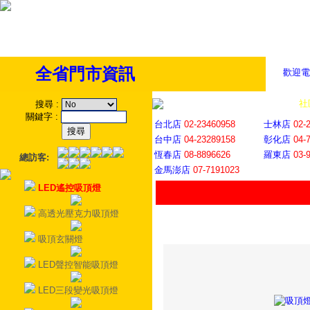
全省門市資訊
歡迎電
全省門市
│
社
搜尋
:
關鍵字
:
台北店
02-23460958
士林店
02-
台中店
04-23289158
彰化店
04-
恆春店
08-8896626
羅東店
03-
總訪客:
金馬澎店
07-7191023
LED遙控吸頂燈
高透光壓克力吸頂燈
吸頂玄關燈
LED聲控智能吸頂燈
LED三段變光吸頂燈