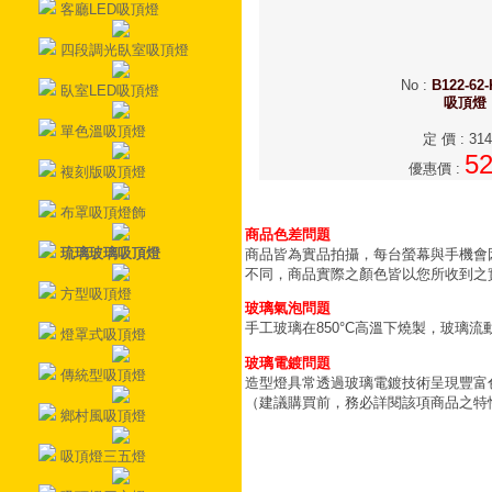
客廳LED吸頂燈
四段調光臥室吸頂燈
No
:
B122-62-
臥室LED吸頂燈
吸頂燈
單色溫吸頂燈
定 價
:
314
5
優惠價
:
複刻版吸頂燈
布罩吸頂燈飾
商品色差問題
琉璃玻璃吸頂燈
商品皆為實品拍攝，每台螢幕與手機會
不同，商品實際之顏色皆以您所收到之
方型吸頂燈
玻璃氣泡問題
手工玻璃在850°C高溫下燒製，玻璃
燈罩式吸頂燈
玻璃電鍍問題
傳統型吸頂燈
造型燈具常透過玻璃電鍍技術呈現豐富
（建議購買前，務必詳閱該項商品之特
鄉村風吸頂燈
吸頂燈三五燈