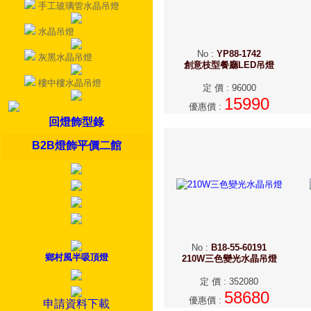
手工玻璃管水晶吊燈
水晶吊燈
No
:
YP88-1742
灰黑水晶吊燈
創意枝型餐廳LED吊燈
樓中樓水晶吊燈
定 價
:
96000
15990
優惠價
:
回燈飾型錄
B2B燈飾平價二館
No
:
B18-55-60191
鄉村風半吸頂燈
210W三色變光水晶吊燈
定 價
:
352080
58680
優惠價
:
申請資料下載