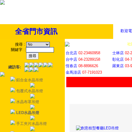
全省門市資訊
歡迎電
全省門市
│
社
搜尋
:
關鍵字
:
台北店
02-23460958
士林店
02-
台中店
04-23289158
彰化店
04-
恆春店
08-8896626
羅東店
03-
總訪客:
金馬澎店
07-7191023
鋁合金水晶吊燈
包覆式水晶吊燈
水晶布罩吊燈
LED水晶吊燈
手工夾片水晶吊燈