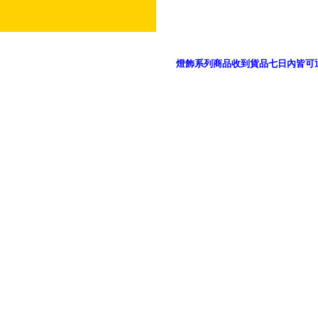
燈飾系列商品收到貨品七日內皆可
御品科技、YP燈飾網版權所有 c 2011 