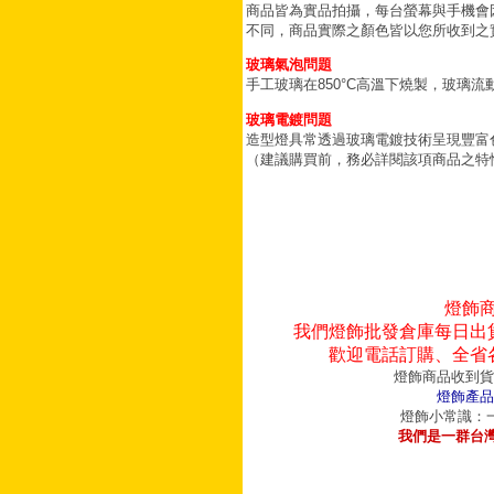
商品皆為實品拍攝，每台螢幕與手機會
不同，商品實際之顏色皆以您所收到之
玻璃氣泡問題
手工玻璃在850°C高溫下燒製，玻璃
玻璃電鍍問題
造型燈具常透過玻璃電鍍技術呈現豐富
（建議購買前，務必詳閱該項商品之特
燈飾
我們燈飾批發倉庫每日出
歡迎電話訂購、全省
燈飾商品收到貨
燈飾產品
燈飾小常識：一
我們是一群台