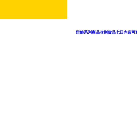
燈飾系列商品收到貨品七日內皆可
御品科技、YP燈飾網版權所有 c 2011 