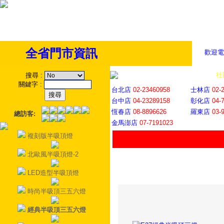
全省門市資訊
歡迎電
全省門市
│
社
搜尋
:
關鍵字
:
台北店
02-23460958
士林店
02-
台中店
04-23289158
彰化店
04-
恆春店
08-8896626
羅東店
03-
總訪客:
金馬澎店
07-7191023
複刻版半吸頂燈
北歐風半吸頂燈-2
LED造型半吸頂燈
時尚半吸頂三五六燈
經典半吸頂三五六燈