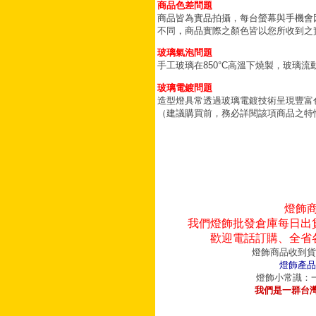
商品色差問題
商品皆為實品拍攝，每台螢幕與手機會
不同，商品實際之顏色皆以您所收到之
玻璃氣泡問題
手工玻璃在850°C高溫下燒製，玻璃
玻璃電鍍問題
造型燈具常透過玻璃電鍍技術呈現豐富
（建議購買前，務必詳閱該項商品之特
燈飾
我們燈飾批發倉庫每日出
歡迎電話訂購、全省
燈飾商品收到貨
燈飾產品
燈飾小常識：一
我們是一群台