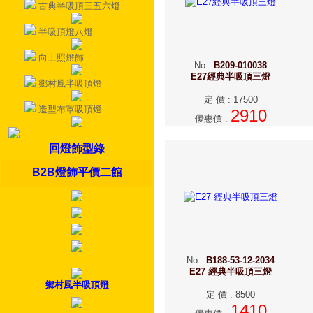
古典半吸頂三五六燈
半吸頂燈八燈
向上照燈飾
No
:
B209-010038
E27經典半吸頂三燈
鄉村風半吸頂燈
定 價
:
17500
造型布罩吸頂燈
2910
優惠價
:
回燈飾型錄
B2B燈飾平價二館
No
:
B188-53-12-2034
E27 經典半吸頂三燈
鄉村風半吸頂燈
定 價
:
8500
1410