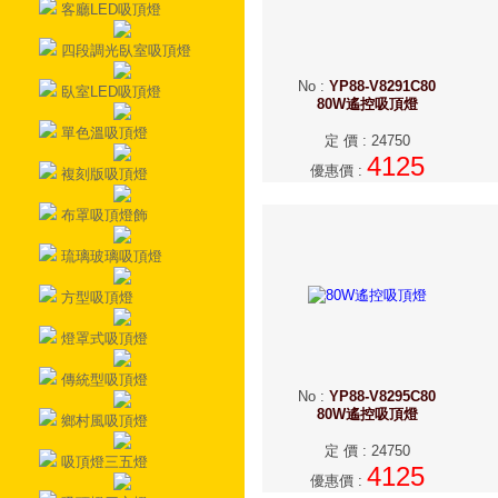
客廳LED吸頂燈
四段調光臥室吸頂燈
No
:
YP88-V8291C80
臥室LED吸頂燈
80W遙控吸頂燈
單色溫吸頂燈
定 價
:
24750
4125
優惠價
:
複刻版吸頂燈
布罩吸頂燈飾
琉璃玻璃吸頂燈
方型吸頂燈
燈罩式吸頂燈
傳統型吸頂燈
No
:
YP88-V8295C80
80W遙控吸頂燈
鄉村風吸頂燈
定 價
:
24750
吸頂燈三五燈
4125
優惠價
: