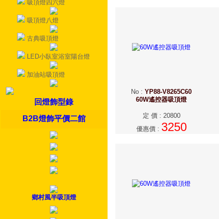
吸頂燈四六燈
吸頂燈八燈
古典吸頂燈
LED小臥室浴室陽台燈
加油站吸頂燈
No
:
YP88-V8265C60
60W遙控器吸頂燈
回燈飾型錄
定 價
:
20800
B2B燈飾平價二館
3250
優惠價
:
鄉村風半吸頂燈