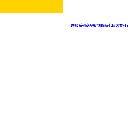
燈飾系列商品收到貨品七日內皆可
御品科技、YP燈飾網版權所有 c 2011 