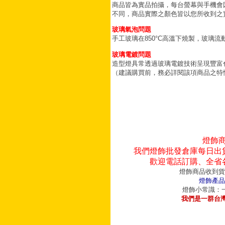
商品皆為實品拍攝，每台螢幕與手機會
不同，商品實際之顏色皆以您所收到之
玻璃氣泡問題
手工玻璃在850°C高溫下燒製，玻璃
玻璃電鍍問題
造型燈具常透過玻璃電鍍技術呈現豐富
（建議購買前，務必詳閱該項商品之特
燈飾
我們燈飾批發倉庫每日出
歡迎電話訂購、全省
燈飾商品收到貨
燈飾產品
燈飾小常識：一
我們是一群台