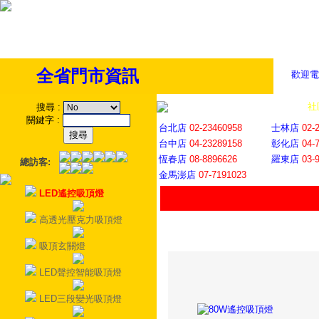
全省門市資訊
歡迎電
全省門市
│
社
搜尋
:
關鍵字
:
台北店
02-23460958
士林店
02-
台中店
04-23289158
彰化店
04-
恆春店
08-8896626
羅東店
03-
總訪客:
金馬澎店
07-7191023
LED遙控吸頂燈
高透光壓克力吸頂燈
吸頂玄關燈
LED聲控智能吸頂燈
LED三段變光吸頂燈