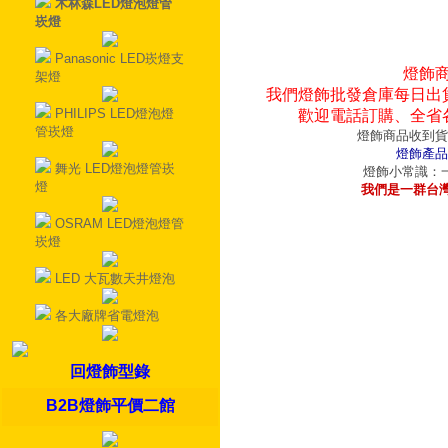
木林森LED燈泡燈管
崁燈
Panasonic LED崁燈支
燈飾
架燈
我們燈飾批發倉庫每日出
PHILIPS LED燈泡燈
歡迎電話訂購、全省
管崁燈
燈飾商品收到貨
燈飾產品
舞光 LED燈泡燈管崁
燈飾小常識：一
燈
我們是一群台
OSRAM LED燈泡燈管
崁燈
LED 大瓦數天井燈泡
各大廠牌省電燈泡
回燈飾型錄
B2B燈飾平價二館