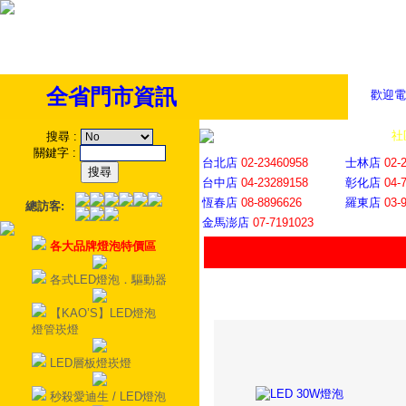
全省門市資訊
歡迎電
全省門市
│
社
搜尋
:
關鍵字
:
台北店
02-23460958
士林店
02-
台中店
04-23289158
彰化店
04-
恆春店
08-8896626
羅東店
03-
總訪客:
金馬澎店
07-7191023
各大品牌燈泡特價區
各式LED燈泡．驅動器
【KAO’S】LED燈泡
燈管崁燈
LED層板燈崁燈
秒殺愛迪生 / LED燈泡