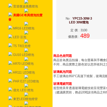
雷達微波感應燈泡
美國GE奇異燈泡拍賣
No
:
YPC15-30W-3
會
LED 30W燈泡
MR16 LED燈泡
定 價
:
3100
489
優惠價
:
LED 豆泡
T5 T8日光燈
GU10 LED燈泡
商品色差問題
商品皆為實品拍攝，每台螢幕與手機會
AR70 LED燈泡
不同，商品實際之顏色皆以您所收到之
玻璃氣泡問題
AR111 LED燈泡
手工玻璃在850°C高溫下燒製，玻璃
PAR E27 LED燈泡
玻璃電鍍問題
造型燈具常透過玻璃電鍍技術呈現豐富
億光 LED 燈泡
（建議購買前，務必詳閱該項商品之特
東芝LED燈泡燈管