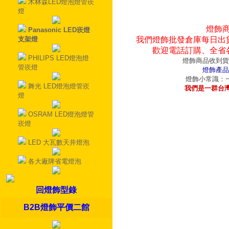
木林森LED燈泡燈管崁
燈
燈飾
Panasonic LED崁燈
支架燈
我們燈飾批發倉庫每日出
歡迎電話訂購、全省
PHILIPS LED燈泡燈
燈飾商品收到貨
管崁燈
燈飾產品
燈飾小常識：一
舞光 LED燈泡燈管崁
我們是一群台
燈
OSRAM LED燈泡燈管
崁燈
LED 大瓦數天井燈泡
各大廠牌省電燈泡
回燈飾型錄
B2B燈飾平價二館