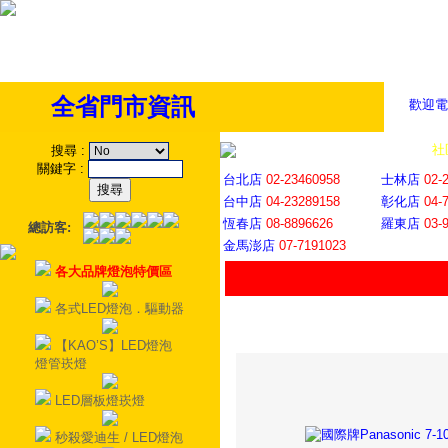
全省門市資訊
歡迎電
全省門市
│
社
搜尋
:
關鍵字
:
台北店
02-23460958
士林店
02-
台中店
04-23289158
彰化店
04-
恆春店
08-8896626
羅東店
03-
總訪客:
金馬澎店
07-7191023
各大品牌燈泡特價區
各式LED燈泡．驅動器
【KAO’S】LED燈泡
燈管崁燈
LED層板燈崁燈
秒殺愛迪生 / LED燈泡