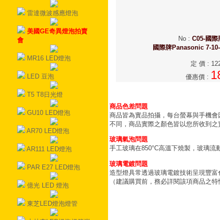
雷達微波感應燈泡
美國GE奇異燈泡拍賣
No
:
C05-國
會
國際牌Panasonic 7-10
MR16 LED燈泡
定 價
:
12
1
LED 豆泡
優惠價
:
T5 T8日光燈
商品色差問題
GU10 LED燈泡
商品皆為實品拍攝，每台螢幕與手機會
不同，商品實際之顏色皆以您所收到之
AR70 LED燈泡
玻璃氣泡問題
手工玻璃在850°C高溫下燒製，玻璃
AR111 LED燈泡
玻璃電鍍問題
PAR E27 LED燈泡
造型燈具常透過玻璃電鍍技術呈現豐富
（建議購買前，務必詳閱該項商品之特
億光 LED 燈泡
東芝LED燈泡燈管