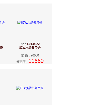
No
:
L01-0622
吊燈
82W水晶餐吊燈
定 價
:
70000
11660
優惠價
: