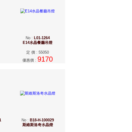
No
:
L01-1264
E14水晶餐廳吊燈
定 價
:
55050
9170
優惠價
:
1
No
:
B18-H-100029
斯維斯洛奇水晶燈