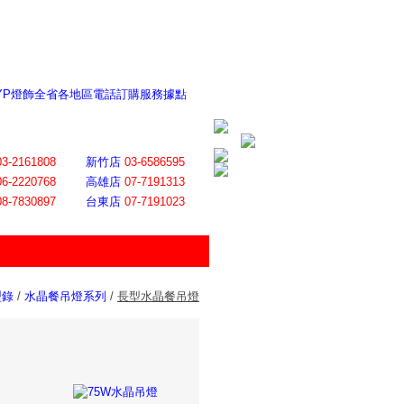
 YP燈飾全省各地區電話訂購服務據點
ite日誌 感謝莊記者熱情介紹
│
會員登入
│
回首頁
│
加入最愛
03-2161808
新竹店
03-6586595
06-2220768
高雄店
07-7191313
08-7830897
台東店
07-7191023
型錄
/
水晶餐吊燈系列
/
長型水晶餐吊燈