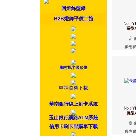
回燈飾型錄
B2B燈飾平價二館
No
:
Y
長型
定 
優惠
鄉村風半吸頂燈
申請資料下載
華南銀行線上刷卡系統
No
:
Y
長型
玉山銀行網路ATM系統
定 
信用卡刷卡郵購單下載
優惠