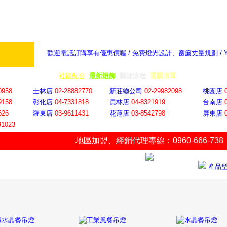
歡迎電話訂購享有優惠價喔 / 免費燈光設計、窗簾丈量規劃 /
奇摩新聞：選對燈飾居家氣氛大提升
隨意窩 Xu
全省門市
│
社區配合
│
最新燈飾
│
購物流程
│
選購清單
│
購物車
│
聯絡YP
0958
士林店
02-28882770
新莊總公司
02-29982098
桃園店
9158
彰化店
04-73318
18
員林店
04-8321919
台南店
626
羅東店
03-9611431
花蓮店
03-8542798
屏東店
91023
地區加盟
、
經銷代理專線：0960-666-738
產品