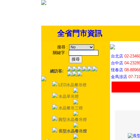
全省門市資訊
搜尋
:
關鍵字
:
台北店
02-2346
台中店
04-2328
恆春店
08-8896
總訪客:
金馬澎店
07-71
LED水晶餐吊燈
水晶單吊燈
水晶餐吊三燈
圓型水晶餐吊燈
長型水晶餐吊燈