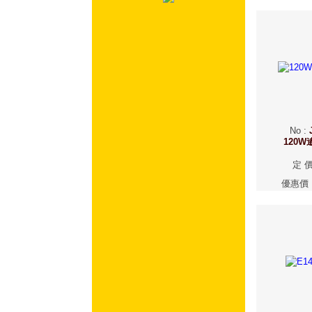
No
:
120
定 
優惠價