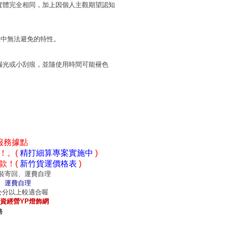
實體完全相同，加上因個人主觀期望認知
程中無法避免的特性。
漏光或小刮痕，並隨使用時間可能褪色
服務據點
！。(
精打細算專案實施中
)
款！(
新竹貨運價格表
)
裝寄回、運費自理
、運費自理
0公分以上較適合喔
資經營YP燈飾網
務