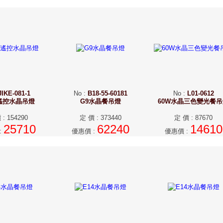
JIKE-081-1
No
:
B18-55-60181
No
:
L01-0612
W遙控水晶吊燈
G9水晶餐吊燈
60W水晶三色變光餐
價
:
154290
定 價
:
373440
定 價
:
87670
25710
62240
14610
:
優惠價
:
優惠價
: