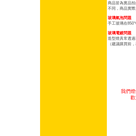
商品皆為實品拍
不同，商品實際
玻璃氣泡問題
手工玻璃在85
玻璃電鍍問題
造型燈具常透過
（建議購買前，
我們燈
歡