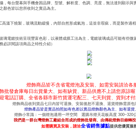
攝，每台螢幕與手機會因品牌、型號、解析度、色調、亮度，無法達到顯示與
之顏色皆以您所收到之實品為主。
0°C高溫下燒製，玻璃流動緩慢，內部自然形成氣泡，這並非瑕疵，而是製作過
玻璃電鍍技術呈現豐富色彩，以液體成膜工法為主，電鍍玻璃成品可能有些微
務必詳閱該項商品之特性介紹）
燈飾商品皆不含省電燈泡及安裝、如需安裝請洽各
飾批發倉庫每日出貨量大、如有缺貨、新品供應不上請您原諒喔
迎電話訂購、全省各縣市新竹貨運宅配三、七天到貨、貨到才付
燈飾商品收到貨品七日內皆可退換、安裝後恕不退換、退貨燈飾需原包
燈飾產品皆是實品拍照如有色差以實品燈飾顏色為主、如有退貨
燈飾小常識：一個燈泡適用一坪空間 選購吊燈天花板高度 300~32
我們是一群台灣燈飾工廠組合而成的燈飾批發商、由傳統燈飾目錄轉投
全省銷售據點
如需購買及安裝，請洽
提供您優質服