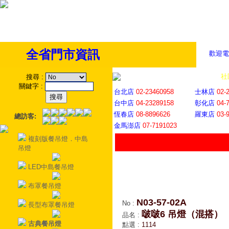
全省門市資訊
歡迎電
全省門市
│
社
搜尋
:
關鍵字
:
台北店
02-23460958
士林店
02-
台中店
04-23289158
彰化店
04-
恆春店
08-8896626
羅東店
03-
總訪客:
金馬澎店
07-7191023
複刻版餐吊燈．中島
吊燈
LED中島餐吊燈
布罩餐吊燈
N03-57-02A
No
:
長型布罩餐吊燈
啵啵6 吊燈（混搭）
品名
:
古典餐吊燈
點選
:
1114