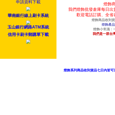
申請資料下載
燈飾
我們燈飾批發倉庫每日出
歡迎電話訂購、全省
華南銀行線上刷卡系統
燈飾商品收到貨
燈飾產品
玉山銀行網路ATM系統
燈飾小常識：一
我們是一群台
信用卡刷卡郵購單下載
燈飾系列商品收到貨品七日內皆可
御品科技、YP燈飾網版權所有 c 2011 