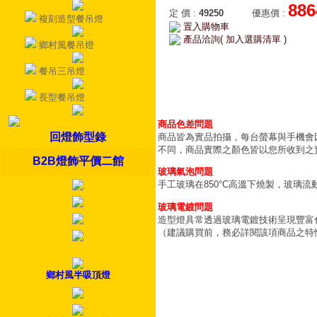
886
定 價
:
49250
優惠價
:
複刻造型餐吊燈
置入購物車
產品洽詢( 加入選購清單 )
鄉村風餐吊燈
餐吊三吊燈
長型餐吊燈
商品色差問題
回燈飾型錄
商品皆為實品拍攝，每台螢幕與手機會
不同，商品實際之顏色皆以您所收到之
B2B燈飾平價二館
玻璃氣泡問題
手工玻璃在850°C高溫下燒製，玻璃
玻璃電鍍問題
造型燈具常透過玻璃電鍍技術呈現豐富
（建議購買前，務必詳閱該項商品之特
鄉村風半吸頂燈