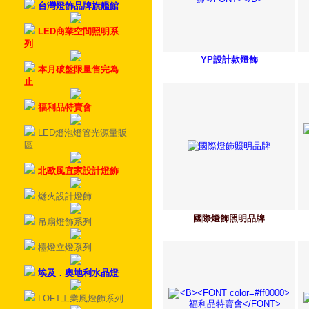
台灣燈飾品牌旗艦館
LED商業空間照明系
列
YP設計款燈飾
本月破盤限量售完為
止
福利品特賣會
LED燈泡燈管光源量販
區
北歐風宜家設計燈飾
燧火設計燈飾
國際燈飾照明品牌
吊扇燈飾系列
檯燈立燈系列
埃及．奧地利水晶燈
LOFT工業風燈飾系列