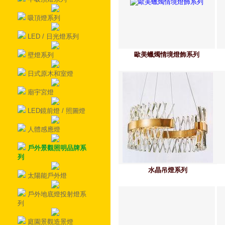
吸頂燈系列
LED / 日光燈系列
歐美蠟燭情境燈飾系列
壁燈系列
日式原木和室燈
廟宇宮燈
LED鏡前燈 / 照圖燈
人體感應燈
戶外景觀照明品牌系
列
水晶吊燈系列
太陽能戶外燈
戶外地底燈投射燈系
列
庭園景觀造景燈