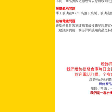
不同，商品實際之顏色皆以您所收到之
玻璃氣泡問題
手工玻璃在850°C高溫下燒製，玻璃
玻璃電鍍問題
造型燈具常透過玻璃電鍍技術呈現豐富
（建議購買前，務必詳閱該項商品之特
燈飾
我們燈飾批發倉庫每日出
歡迎電話訂購、全省
燈飾商品收到貨
燈飾產品
燈飾小常識：一
我們是一群台