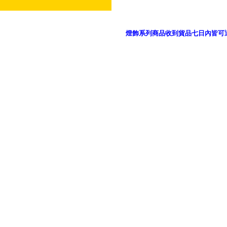
燈飾系列商品收到貨品七日內皆可
御品科技、YP燈飾網版權所有 c 2011 