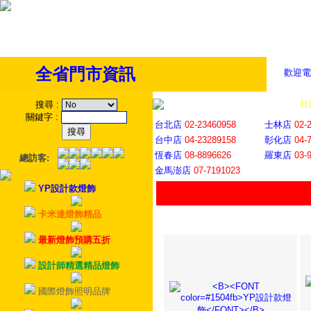
全省門市資訊
歡迎電
全省門市
│
社
搜尋
:
關鍵字
:
台北店
02-23460958
士林店
02-
台中店
04-23289158
彰化店
04-
恆春店
08-8896626
羅東店
03-
總訪客:
金馬澎店
07-7191023
YP設計款燈飾
卡米達燈飾精品
最新燈飾預購五折
設計師精選精品燈飾
國際燈飾照明品牌