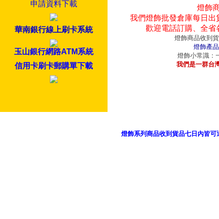
申請資料下載
燈飾
我們燈飾批發倉庫每日出
歡迎電話訂購、全省
華南銀行線上刷卡系統
燈飾商品收到貨
燈飾產品
玉山銀行網路ATM系統
燈飾小常識：一
我們是一群台
信用卡刷卡郵購單下載
燈飾系列商品收到貨品七日內皆可
御品科技、YP燈飾網版權所有 c 2011 