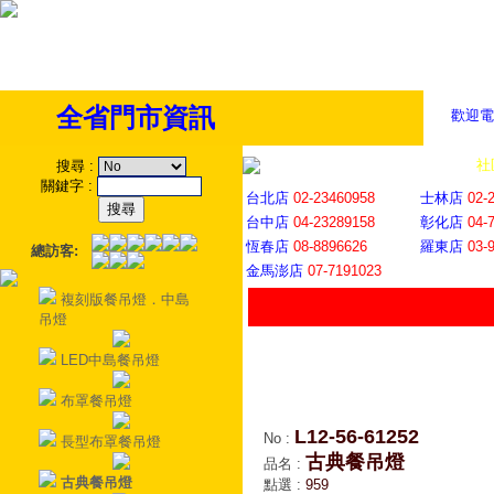
全省門市資訊
歡迎電
全省門市
│
社
搜尋
:
關鍵字
:
台北店
02-23460958
士林店
02-
台中店
04-23289158
彰化店
04-
恆春店
08-8896626
羅東店
03-
總訪客:
金馬澎店
07-7191023
複刻版餐吊燈．中島
吊燈
LED中島餐吊燈
布罩餐吊燈
L12-56-61252
No
:
長型布罩餐吊燈
古典餐吊燈
品名
:
古典餐吊燈
點選
:
959