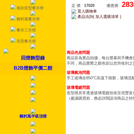
283
定 價
:
17020
優惠價
:
複刻造型餐吊燈
置入購物車
產品洽詢( 加入選購清單 )
鄉村風餐吊燈
餐吊三吊燈
長型餐吊燈
商品色差問題
回燈飾型錄
商品皆為實品拍攝，每台螢幕與手機會
不同，商品實際之顏色皆以您所收到之
B2B燈飾平價二館
玻璃氣泡問題
手工玻璃在850°C高溫下燒製，玻璃
玻璃電鍍問題
造型燈具常透過玻璃電鍍技術呈現豐富
（建議購買前，務必詳閱該項商品之特
鄉村風半吸頂燈