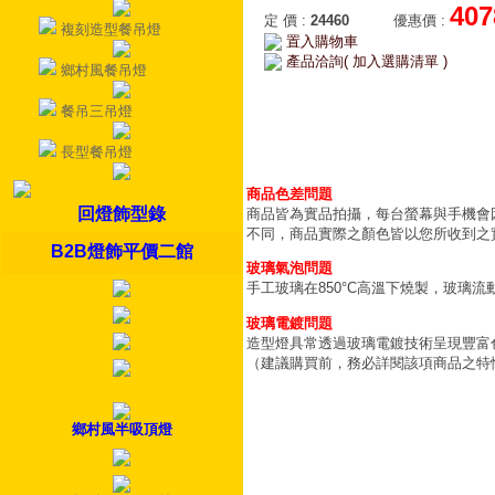
407
定 價
:
24460
優惠價
:
複刻造型餐吊燈
置入購物車
產品洽詢( 加入選購清單 )
鄉村風餐吊燈
餐吊三吊燈
長型餐吊燈
商品色差問題
回燈飾型錄
商品皆為實品拍攝，每台螢幕與手機會
不同，商品實際之顏色皆以您所收到之
B2B燈飾平價二館
玻璃氣泡問題
手工玻璃在850°C高溫下燒製，玻璃
玻璃電鍍問題
造型燈具常透過玻璃電鍍技術呈現豐富
（建議購買前，務必詳閱該項商品之特
鄉村風半吸頂燈