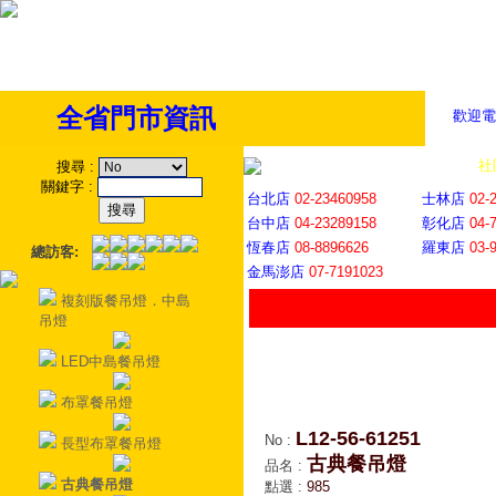
全省門市資訊
歡迎電
全省門市
│
社
搜尋
:
關鍵字
:
台北店
02-23460958
士林店
02-
台中店
04-23289158
彰化店
04-
恆春店
08-8896626
羅東店
03-
總訪客:
金馬澎店
07-7191023
複刻版餐吊燈．中島
吊燈
LED中島餐吊燈
布罩餐吊燈
L12-56-61251
No
:
長型布罩餐吊燈
古典餐吊燈
品名
:
古典餐吊燈
點選
:
985