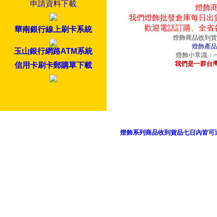
申請資料下載
燈飾
我們燈飾批發倉庫每日出
歡迎電話訂購、全省
華南銀行線上刷卡系統
燈飾商品收到貨
燈飾產品
玉山銀行網路ATM系統
燈飾小常識：一
我們是一群台
信用卡刷卡郵購單下載
燈飾系列商品收到貨品七日內皆可
御品科技、YP燈飾網版權所有 c 2011 