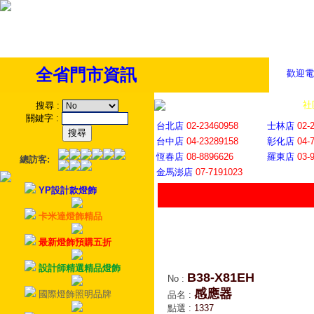
全省門市資訊
歡迎電
全省門市
│
社
搜尋
:
關鍵字
:
台北店
02-23460958
士林店
02-
台中店
04-23289158
彰化店
04-
恆春店
08-8896626
羅東店
03-
總訪客:
金馬澎店
07-7191023
YP設計款燈飾
卡米達燈飾精品
最新燈飾預購五折
設計師精選精品燈飾
B38-X81EH
No
:
感應器
國際燈飾照明品牌
品名
:
點選
:
1337