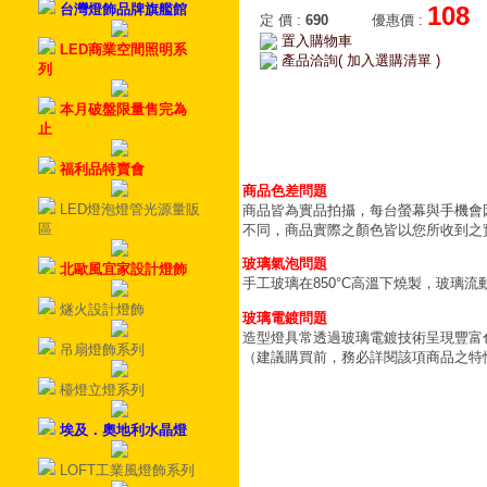
台灣燈飾品牌旗艦館
108
定 價
:
690
優惠價
:
置入購物車
LED商業空間照明系
產品洽詢( 加入選購清單 )
列
本月破盤限量售完為
止
福利品特賣會
商品色差問題
LED燈泡燈管光源量販
商品皆為實品拍攝，每台螢幕與手機會
區
不同，商品實際之顏色皆以您所收到之
玻璃氣泡問題
北歐風宜家設計燈飾
手工玻璃在850°C高溫下燒製，玻璃
燧火設計燈飾
玻璃電鍍問題
造型燈具常透過玻璃電鍍技術呈現豐富
吊扇燈飾系列
（建議購買前，務必詳閱該項商品之特
檯燈立燈系列
埃及．奧地利水晶燈
LOFT工業風燈飾系列