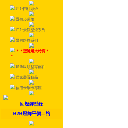
戶外門柱頭燈
景觀步道燈
戶外景觀壁燈系列
景觀路燈系列
＊＊聖誕燈大特賣＊
＊
燈飾吸頂盤零配件
居家裝置藝品
信用卡刷卡專區
回燈飾型錄
B2B燈飾平價二館