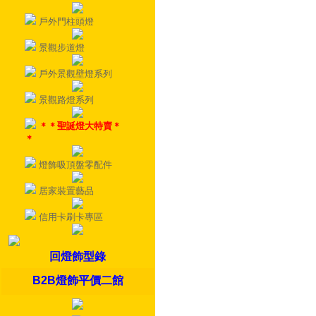
戶外門柱頭燈
景觀步道燈
戶外景觀壁燈系列
景觀路燈系列
＊＊聖誕燈大特賣＊
＊
燈飾吸頂盤零配件
居家裝置藝品
信用卡刷卡專區
回燈飾型錄
B2B燈飾平價二館