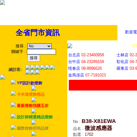
全省門市資訊
歡迎電
全省門市
│
社
搜尋
:
關鍵字
:
台北店
02-23460958
士林店
02-
台中店
04-23289158
彰化店
04-
恆春店
08-8896626
羅東店
03-
總訪客:
金馬澎店
07-7191023
YP設計款燈飾
卡米達燈飾精品
最新燈飾預購五折
設計師精選精品燈飾
B38-X81EWA
No
:
微波感應器
國際燈飾照明品牌
品名
:
點選
:
1702