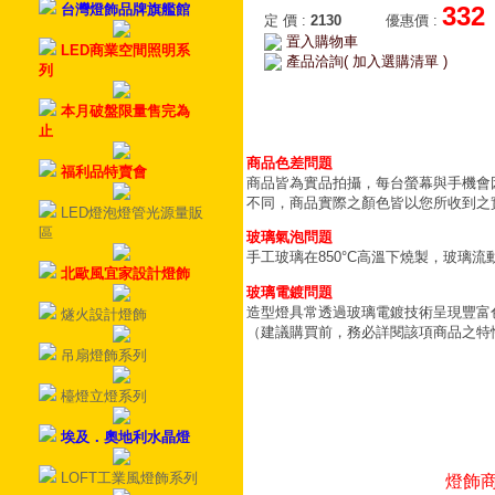
台灣燈飾品牌旗艦館
332
定 價
:
2130
優惠價
:
置入購物車
LED商業空間照明系
產品洽詢( 加入選購清單 )
列
本月破盤限量售完為
止
商品色差問題
福利品特賣會
商品皆為實品拍攝，每台螢幕與手機會
不同，商品實際之顏色皆以您所收到之
LED燈泡燈管光源量販
區
玻璃氣泡問題
手工玻璃在850°C高溫下燒製，玻璃
北歐風宜家設計燈飾
玻璃電鍍問題
造型燈具常透過玻璃電鍍技術呈現豐富
燧火設計燈飾
（建議購買前，務必詳閱該項商品之特
吊扇燈飾系列
檯燈立燈系列
埃及．奧地利水晶燈
LOFT工業風燈飾系列
燈飾