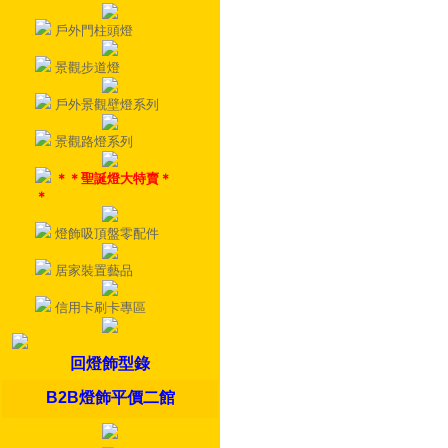
戶外門柱頭燈
景觀步道燈
戶外景觀壁燈系列
景觀路燈系列
＊＊聖誕燈大特賣＊
＊
燈飾吸頂盤零配件
居家裝置藝品
信用卡刷卡專區
回燈飾型錄
B2B燈飾平價二館