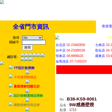
全省門市資訊
歡迎電
全省門市
│
社
搜尋
:
關鍵字
:
台北店
02-23460958
士林店
02-
台中店
04-23289158
彰化店
04-
恆春店
08-8896626
羅東店
03-
總訪客:
金馬澎店
07-7191023
YP設計款燈飾
卡米達燈飾精品
最新燈飾預購五折
設計師精選精品燈飾
B38-KS9-8061
No
:
9W感應壁燈
國際燈飾照明品牌
品名
:
點選
:
1713