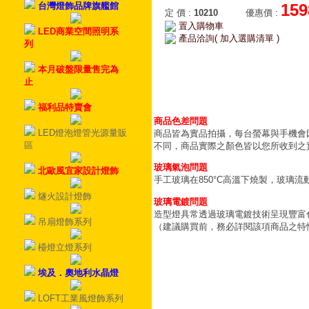
台灣燈飾品牌旗艦館
159
定 價
:
10210
優惠價
:
置入購物車
LED商業空間照明系
產品洽詢( 加入選購清單 )
列
本月破盤限量售完為
止
福利品特賣會
商品色差問題
LED燈泡燈管光源量販
商品皆為實品拍攝，每台螢幕與手機會
區
不同，商品實際之顏色皆以您所收到之
玻璃氣泡問題
北歐風宜家設計燈飾
手工玻璃在850°C高溫下燒製，玻璃
燧火設計燈飾
玻璃電鍍問題
造型燈具常透過玻璃電鍍技術呈現豐富
吊扇燈飾系列
（建議購買前，務必詳閱該項商品之特
檯燈立燈系列
埃及．奧地利水晶燈
LOFT工業風燈飾系列