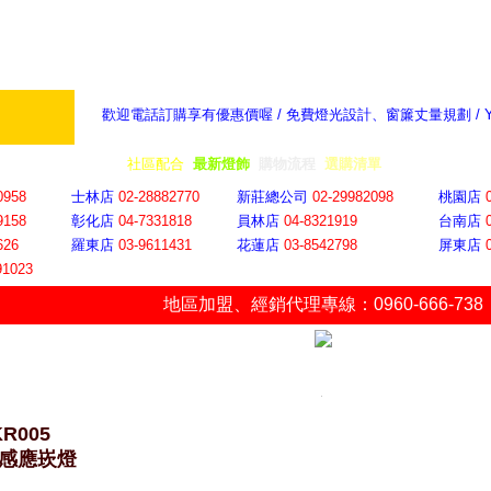
歡迎電話訂購享有優惠價喔 / 免費燈光設計、窗簾丈量規劃 /
奇摩新聞：選對燈飾居家氣氛大提升
隨意窩 Xu
全省門市
│
社區配合
│
最新燈飾
│
購物流程
│
選購清單
│
購物車
│
聯絡YP
0958
士林店
02-28882770
新莊總公司
02-29982098
桃園店
9158
彰化店
04-73318
18
員林店
04-8321919
台南店
626
羅東店
03-9611431
花蓮店
03-8542798
屏東店
91023
地區加盟
、
經銷代理專線：0960-666-738
KR005
W感應崁燈