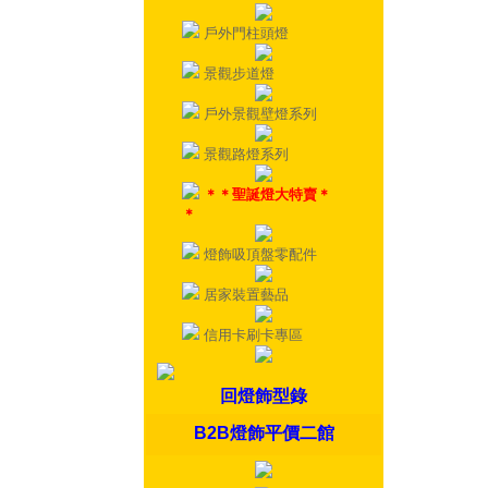
戶外門柱頭燈
景觀步道燈
戶外景觀壁燈系列
景觀路燈系列
＊＊聖誕燈大特賣＊
＊
燈飾吸頂盤零配件
居家裝置藝品
信用卡刷卡專區
回燈飾型錄
B2B燈飾平價二館