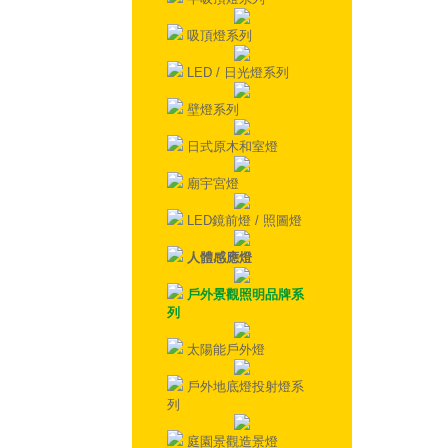
吸頂燈系列
LED / 日光燈系列
壁燈系列
日式原木和室燈
廟宇宮燈
LED鏡前燈 / 照圖燈
人體感應燈
戶外景觀照明品牌系
列
太陽能戶外燈
戶外地底燈投射燈系
列
庭園景觀造景燈