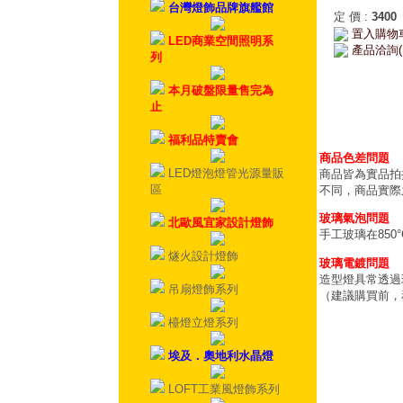
台灣燈飾品牌旗艦館
定 價
:
3400
置入購物
LED商業空間照明系
產品洽詢(
列
本月破盤限量售完為
止
福利品特賣會
商品色差問題
LED燈泡燈管光源量販
商品皆為實品拍
區
不同，商品實際
玻璃氣泡問題
北歐風宜家設計燈飾
手工玻璃在85
燧火設計燈飾
玻璃電鍍問題
造型燈具常透過
吊扇燈飾系列
（建議購買前，
檯燈立燈系列
埃及．奧地利水晶燈
LOFT工業風燈飾系列