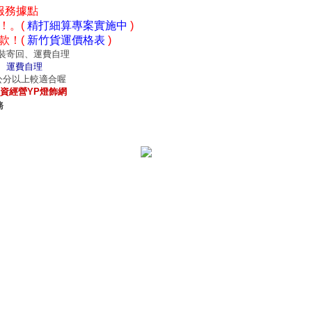
服務據點
！。(
精打細算專案實施中
)
款！(
新竹貨運價格表
)
裝寄回、運費自理
、運費自理
0公分以上較適合喔
資經營YP燈飾網
務