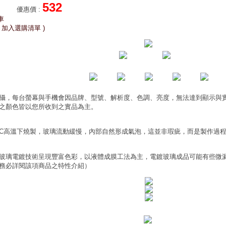
532
優惠價
:
車
 加入選購清單 )
攝，每台螢幕與手機會因品牌、型號、解析度、色調、亮度，無法達到顯示與
之顏色皆以您所收到之實品為主。
0°C高溫下燒製，玻璃流動緩慢，內部自然形成氣泡，這並非瑕疵，而是製作過
玻璃電鍍技術呈現豐富色彩，以液體成膜工法為主，電鍍玻璃成品可能有些微
務必詳閱該項商品之特性介紹）