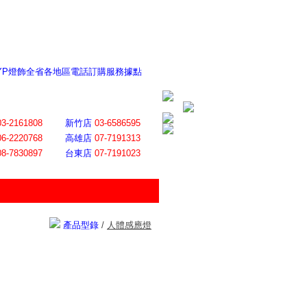
 YP燈飾全省各地區電話訂購服務據點
ite日誌 感謝莊記者熱情介紹
│
會員登入
│
回首頁
│
加入最愛
03-2161808
新竹店
03-6586595
06-2220768
高雄店
07-7191313
08-7830897
台東店
07-7191023
產品型錄
/
人體感應燈