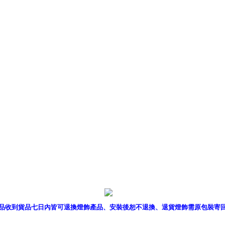
產品型錄
｜
銷售據點
｜
客服
品收到貨品七日內皆可退換燈飾產品、安裝後恕不退換、退貨燈飾需原包裝寄
P燈飾網版權所有 c 2011 B2B Lighting All rights reserved. B2B燈飾