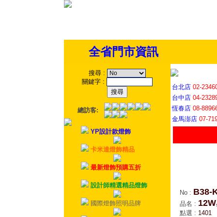
全省門市資訊
搜尋
:
關鍵字
:
台北店
02-2346
台中店
04-2328
恆春店
08-8896
總訪客:
金馬澎店
07-71
YP設計款燈飾
卡米達燈飾精品
最新燈飾預購五折
設計師精選精品燈飾
B38-
No
:
12
國際燈飾照明品牌
品名
:
點選
:
1401