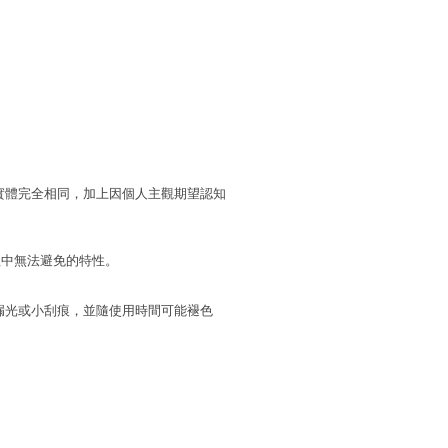
實體完全相同，加上因個人主觀期望認知
程中無法避免的特性。
漏光或小刮痕，並隨使用時間可能褪色