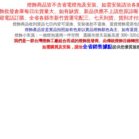
燈飾商品皆不含省電燈泡及安裝、如需安裝請洽各
飾批發倉庫每日出貨量大、如有缺貨、新品供應不上請您原諒喔
迎電話訂購、全省各縣市新竹貨運宅配三、七天到貨、貨到才付
燈飾商品收到貨品七日內皆可退換、安裝後恕不退換、退貨燈飾需原包
燈飾產品皆是實品拍照如有色差以實品燈飾顏色為主、如有退貨
燈飾小常識：一個燈泡適用一坪空間 選購吊燈天花板高度 300~32
我們是一群台灣燈飾工廠組合而成的燈飾批發商、由傳統燈飾目錄轉投
全省銷售據點
如需購買及安裝，請洽
提供您優質服