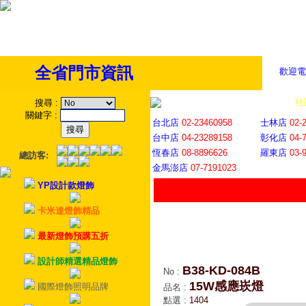
全省門市資訊
歡迎電
全省門市
│
社
搜尋
:
關鍵字
:
台北店
02-23460958
士林店
02-
台中店
04-23289158
彰化店
04-
恆春店
08-8896626
羅東店
03-
總訪客:
金馬澎店
07-7191023
YP設計款燈飾
卡米達燈飾精品
最新燈飾預購五折
設計師精選精品燈飾
B38-KD-084B
No
:
15W感應崁燈
國際燈飾照明品牌
品名
:
點選
:
1404