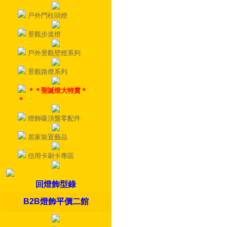
戶外門柱頭燈
景觀步道燈
戶外景觀壁燈系列
景觀路燈系列
＊＊聖誕燈大特賣＊
＊
燈飾吸頂盤零配件
居家裝置藝品
信用卡刷卡專區
回燈飾型錄
B2B燈飾平價二館