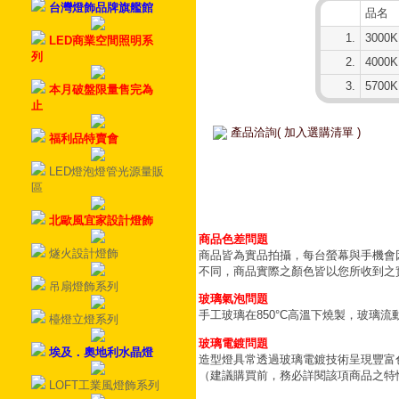
台灣燈飾品牌旗艦館
品名
1.
3000K
LED商業空間照明系
列
2.
4000K
3.
5700K
本月破盤限量售完為
止
產品洽詢( 加入選購清單 )
福利品特賣會
LED燈泡燈管光源量販
區
北歐風宜家設計燈飾
商品色差問題
燧火設計燈飾
商品皆為實品拍攝，每台螢幕與手機會
不同，商品實際之顏色皆以您所收到之
吊扇燈飾系列
玻璃氣泡問題
手工玻璃在850°C高溫下燒製，玻璃
檯燈立燈系列
玻璃電鍍問題
埃及．奧地利水晶燈
造型燈具常透過玻璃電鍍技術呈現豐富
（建議購買前，務必詳閱該項商品之特
LOFT工業風燈飾系列