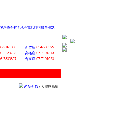
 YP燈飾全省各地區電話訂購服務據點
ite日誌 感謝莊記者熱情介紹
│
會員登入
│
回首頁
│
加入最愛
03-2161808
新竹店
03-6586595
06-2220768
高雄店
07-7191313
08-7830897
台東店
07-7191023
產品型錄
/
人體感應燈