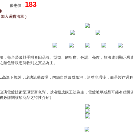
183
優惠價
:
車
 加入選購清單 )
攝，每台螢幕與手機會因品牌、型號、解析度、色調、亮度，無法達到顯示與
之顏色皆以您所收到之實品為主。
0°C高溫下燒製，玻璃流動緩慢，內部自然形成氣泡，這並非瑕疵，而是製作過
玻璃電鍍技術呈現豐富色彩，以液體成膜工法為主，電鍍玻璃成品可能有些微
務必詳閱該項商品之特性介紹）