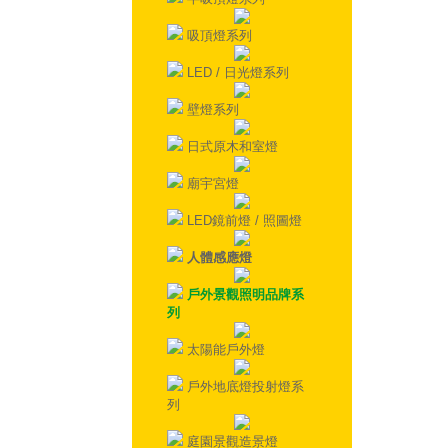
吸頂燈系列
LED / 日光燈系列
壁燈系列
日式原木和室燈
廟宇宮燈
LED鏡前燈 / 照圖燈
人體感應燈
戶外景觀照明品牌系
列
太陽能戶外燈
戶外地底燈投射燈系
列
庭園景觀造景燈