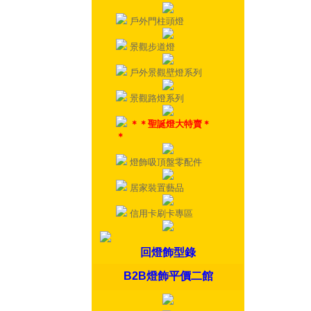
戶外門柱頭燈
景觀步道燈
戶外景觀壁燈系列
景觀路燈系列
＊＊聖誕燈大特賣＊
＊
燈飾吸頂盤零配件
居家裝置藝品
信用卡刷卡專區
回燈飾型錄
B2B燈飾平價二館