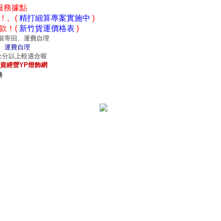
服務據點
！。(
精打細算專案實施中
)
款！(
新竹貨運價格表
)
裝寄回、運費自理
、運費自理
0公分以上較適合喔
資經營YP燈飾網
務