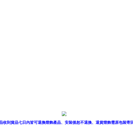
產品型錄
｜
銷售據點
｜
客服
品收到貨品七日內皆可退換燈飾產品、安裝後恕不退換、退貨燈飾需原包裝寄
P燈飾網版權所有 c 2011 B2B Lighting All rights reserved. B2B燈飾