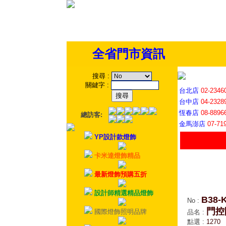
全省門市資訊
搜尋
:
關鍵字
:
台北店
02-2346
台中店
04-2328
恆春店
08-8896
總訪客:
金馬澎店
07-71
YP設計款燈飾
卡米達燈飾精品
最新燈飾預購五折
設計師精選精品燈飾
B38-
No
:
門控
國際燈飾照明品牌
品名
:
點選
:
1270