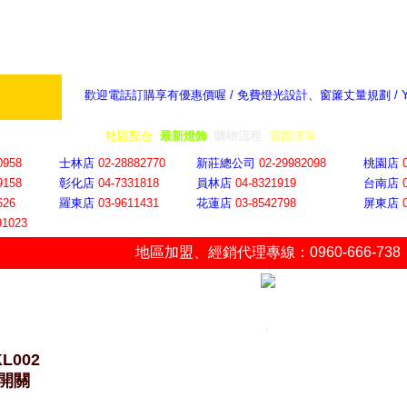
歡迎電話訂購享有優惠價喔 / 免費燈光設計、窗簾丈量規劃 /
奇摩新聞：選對燈飾居家氣氛大提升
隨意窩 Xu
全省門市
│
社區配合
│
最新燈飾
│
購物流程
│
選購清單
│
購物車
│
聯絡YP
0958
士林店
02-28882770
新莊總公司
02-29982098
桃園店
9158
彰化店
04-73318
18
員林店
04-8321919
台南店
626
羅東店
03-9611431
花蓮店
03-8542798
屏東店
91023
地區加盟
、
經銷代理專線：0960-666-738
KL002
開關