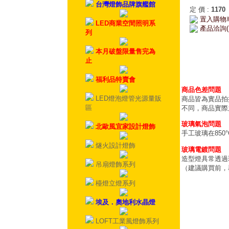
台灣燈飾品牌旗艦館
定 價
:
1170
置入購物
LED商業空間照明系
產品洽詢(
列
本月破盤限量售完為
止
福利品特賣會
商品色差問題
LED燈泡燈管光源量販
商品皆為實品拍
區
不同，商品實際
玻璃氣泡問題
北歐風宜家設計燈飾
手工玻璃在85
燧火設計燈飾
玻璃電鍍問題
造型燈具常透過
吊扇燈飾系列
（建議購買前，
檯燈立燈系列
埃及．奧地利水晶燈
LOFT工業風燈飾系列