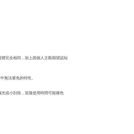
實體完全相同，加上因個人主觀期望認知
程中無法避免的特性。
漏光或小刮痕，並隨使用時間可能褪色