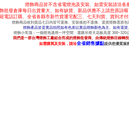
燈飾商品皆不含省電燈泡及安裝、如需安裝請洽各
飾批發倉庫每日出貨量大、如有缺貨、新品供應不上請您原諒喔
迎電話訂購、全省各縣市新竹貨運宅配三、七天到貨、貨到才付
燈飾商品收到貨品七日內皆可退換、安裝後恕不退換、退貨燈飾需原包
燈飾產品皆是實品拍照如有色差以實品燈飾顏色為主、如有退貨
燈飾小常識：一個燈泡適用一坪空間 選購吊燈天花板高度 300~32
我們是一群台灣燈飾工廠組合而成的燈飾批發商、由傳統燈飾目錄轉投
全省銷售據點
如需購買及安裝，請洽
提供您優質服