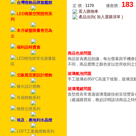
台灣燈飾品牌旗艦館
183
定 價
:
1170
優惠價
:
置入購物車
LED商業空間照明系
產品洽詢( 加入選購清單 )
列
本月破盤限量售完為
止
福利品特賣會
商品色差問題
LED燈泡燈管光源量販
商品皆為實品拍攝，每台螢幕與手機會
區
不同，商品實際之顏色皆以您所收到之
玻璃氣泡問題
北歐風宜家設計燈飾
手工玻璃在850°C高溫下燒製，玻璃
燧火設計燈飾
玻璃電鍍問題
造型燈具常透過玻璃電鍍技術呈現豐富
吊扇燈飾系列
（建議購買前，務必詳閱該項商品之特
檯燈立燈系列
埃及．奧地利水晶燈
LOFT工業風燈飾系列