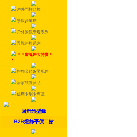
戶外門柱頭燈
景觀步道燈
戶外景觀壁燈系列
景觀路燈系列
＊＊聖誕燈大特賣＊
＊
燈飾吸頂盤零配件
居家裝置藝品
信用卡刷卡專區
回燈飾型錄
B2B燈飾平價二館