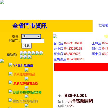
全省門市資訊
歡迎電
全省門市
│
社
搜尋
:
關鍵字
:
台北店
02-23460958
士林店
02-
台中店
04-23289158
彰化店
04-
恆春店
08-8896626
羅東店
03-
總訪客:
金馬澎店
07-7191023
YP設計款燈飾
卡米達燈飾精品
最新燈飾預購五折
設計師精選精品燈飾
B38-KL001
No
:
手掃感應開關
國際燈飾照明品牌
品名
:
點選
:
1323