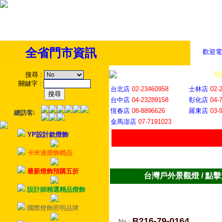
全省門市資訊
歡迎電
全省門市
│
社
搜尋
:
關鍵字
:
台北店
02-23460958
士林店
02-
台中店
04-23289158
彰化店
04-
恆春店
08-8896626
羅東店
03-
總訪客:
金馬澎店
07-7191023
YP設計款燈飾
卡米達燈飾精品
最新燈飾預購五折
台灣戶外景觀燈 / 點
設計師精選精品燈飾
國際燈飾照明品牌
B216-79-0164
No
: