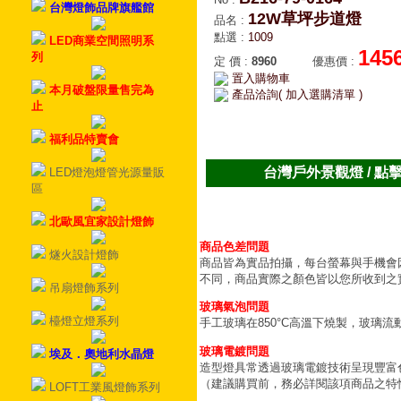
台灣燈飾品牌旗艦館
12W草坪步道燈
品名
:
點選
:
1009
LED商業空間照明系
145
列
定 價
:
8960
優惠價
:
置入購物車
本月破盤限量售完為
產品洽詢( 加入選購清單 )
止
福利品特賣會
台灣戶外景觀燈 / 點
LED燈泡燈管光源量販
區
北歐風宜家設計燈飾
商品色差問題
燧火設計燈飾
商品皆為實品拍攝，每台螢幕與手機會
不同，商品實際之顏色皆以您所收到之
吊扇燈飾系列
玻璃氣泡問題
檯燈立燈系列
手工玻璃在850°C高溫下燒製，玻璃
玻璃電鍍問題
埃及．奧地利水晶燈
造型燈具常透過玻璃電鍍技術呈現豐富
（建議購買前，務必詳閱該項商品之特
LOFT工業風燈飾系列