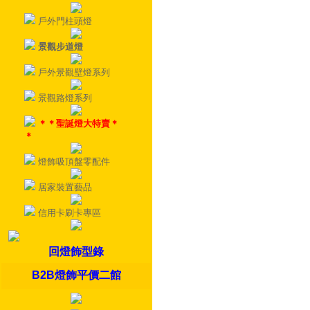
戶外門柱頭燈
景觀步道燈
戶外景觀壁燈系列
景觀路燈系列
＊＊聖誕燈大特賣＊
＊
燈飾吸頂盤零配件
居家裝置藝品
信用卡刷卡專區
回燈飾型錄
B2B燈飾平價二館