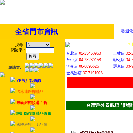
全省門市資訊
歡迎電
全省門市
│
社
搜尋
:
關鍵字
:
台北店
02-23460958
士林店
02-
台中店
04-23289158
彰化店
04-
恆春店
08-8896626
羅東店
03-
總訪客:
金馬澎店
07-7191023
YP設計款燈飾
卡米達燈飾精品
最新燈飾預購五折
台灣戶外景觀燈 / 點
設計師精選精品燈飾
國際燈飾照明品牌
B216-79-0162
No
: