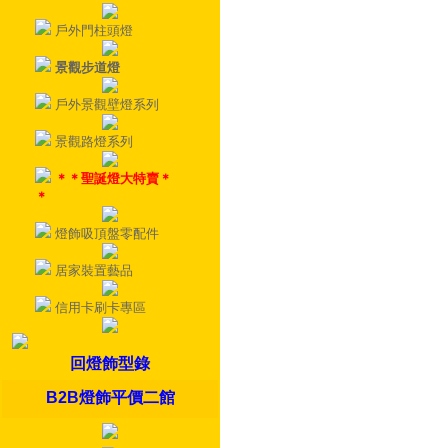
戶外門柱頭燈
景觀步道燈
戶外景觀壁燈系列
景觀路燈系列
＊＊聖誕燈大特賣＊
＊
燈飾吸頂盤零配件
居家裝置藝品
信用卡刷卡專區
回燈飾型錄
B2B燈飾平價二館