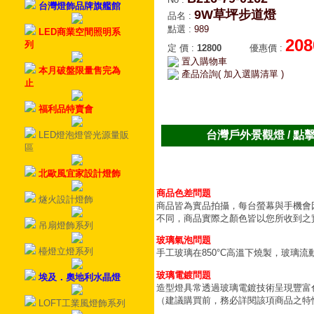
台灣燈飾品牌旗艦館
9W草坪步道燈
品名
:
點選
:
989
LED商業空間照明系
208
列
定 價
:
12800
優惠價
:
置入購物車
本月破盤限量售完為
產品洽詢( 加入選購清單 )
止
福利品特賣會
台灣戶外景觀燈 / 點
LED燈泡燈管光源量販
區
北歐風宜家設計燈飾
商品色差問題
燧火設計燈飾
商品皆為實品拍攝，每台螢幕與手機會
不同，商品實際之顏色皆以您所收到之
吊扇燈飾系列
玻璃氣泡問題
檯燈立燈系列
手工玻璃在850°C高溫下燒製，玻璃
玻璃電鍍問題
埃及．奧地利水晶燈
造型燈具常透過玻璃電鍍技術呈現豐富
（建議購買前，務必詳閱該項商品之特
LOFT工業風燈飾系列