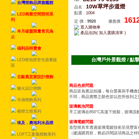
台灣燈飾品牌旗艦館
10W草坪步道燈
品名
:
點選
:
1004
LED商業空間照明系
161
列
定 價
:
9920
優惠價
:
置入購物車
本月破盤限量售完為
產品洽詢( 加入選購清單 )
止
福利品特賣會
台灣戶外景觀燈 / 點
LED燈泡燈管光源量販
區
北歐風宜家設計燈飾
商品色差問題
燧火設計燈飾
商品皆為實品拍攝，每台螢幕與手機會
不同，商品實際之顏色皆以您所收到之
吊扇燈飾系列
玻璃氣泡問題
檯燈立燈系列
手工玻璃在850°C高溫下燒製，玻璃
玻璃電鍍問題
埃及．奧地利水晶燈
造型燈具常透過玻璃電鍍技術呈現豐富
（建議購買前，務必詳閱該項商品之特
LOFT工業風燈飾系列