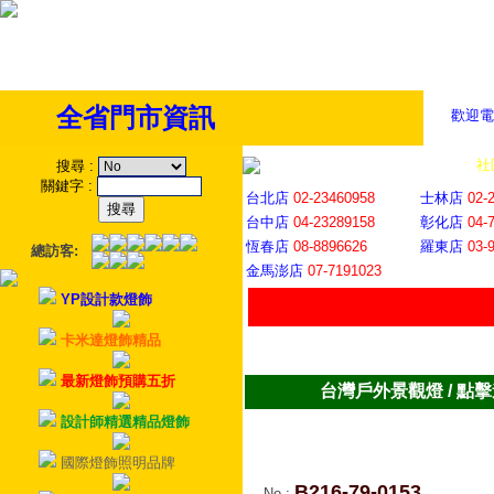
全省門市資訊
歡迎電
全省門市
│
社
搜尋
:
關鍵字
:
台北店
02-23460958
士林店
02-
台中店
04-23289158
彰化店
04-
恆春店
08-8896626
羅東店
03-
總訪客:
金馬澎店
07-7191023
YP設計款燈飾
卡米達燈飾精品
最新燈飾預購五折
台灣戶外景觀燈 / 點
設計師精選精品燈飾
國際燈飾照明品牌
B216-79-0153
No
: