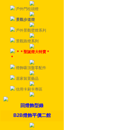
戶外門柱頭燈
景觀步道燈
戶外景觀壁燈系列
景觀路燈系列
＊＊聖誕燈大特賣＊
＊
燈飾吸頂盤零配件
居家裝置藝品
信用卡刷卡專區
回燈飾型錄
B2B燈飾平價二館