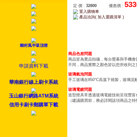
533
定 價
:
32800
優惠價
:
置入購物車
產品洽詢( 加入選購清單 )
鄉村風半吸頂燈
商品色差問題
商品皆為實品拍攝，每台螢幕與手機會
不同，商品實際之顏色皆以您所收到之
申請資料下載
玻璃氣泡問題
手工玻璃在850°C高溫下燒製，玻璃
華南銀行線上刷卡系統
玻璃電鍍問題
造型燈具常透過玻璃電鍍技術呈現豐富
玉山銀行網路ATM系統
（建議購買前，務必詳閱該項商品之特
信用卡刷卡郵購單下載