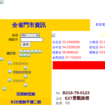
全省門市資訊
歡迎電
全省門市
│
社
搜尋
:
關鍵字
:
台北店
02-23460958
士林店
02-
台中店
04-23289158
彰化店
04-
恆春店
08-8896626
羅東店
03-
總訪客:
金馬澎店
07-7191023
景觀路燈頭
景觀路燈整座
景觀燈桿
B216-79-0123
No
:
回燈飾型錄
E27景觀路燈
品名
:
B2B燈飾平價二館
點選
:
722