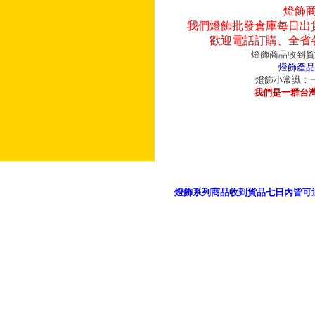
燈飾
我們燈飾批發倉庫每日出
歡迎電話訂購、全省
燈飾商品收到貨
燈飾產品
燈飾小常識：一
我們是一群台
燈飾系列商品收到貨品七日內皆可
御品科技、YP燈飾網版權所有 c 2011 