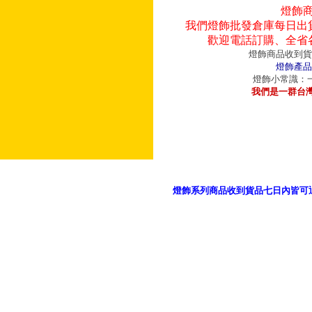
燈飾
我們燈飾批發倉庫每日出
歡迎電話訂購、全省
燈飾商品收到貨
燈飾產品
燈飾小常識：一
我們是一群台
燈飾系列商品收到貨品七日內皆可
御品科技、YP燈飾網版權所有 c 2011 