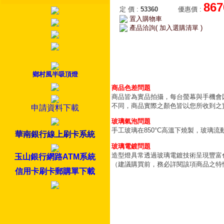
867
定 價
:
53360
優惠價
:
置入購物車
產品洽詢( 加入選購清單 )
鄉村風半吸頂燈
商品色差問題
商品皆為實品拍攝，每台螢幕與手機會
不同，商品實際之顏色皆以您所收到之
申請資料下載
玻璃氣泡問題
手工玻璃在850°C高溫下燒製，玻璃
華南銀行線上刷卡系統
玻璃電鍍問題
造型燈具常透過玻璃電鍍技術呈現豐富
玉山銀行網路ATM系統
（建議購買前，務必詳閱該項商品之特
信用卡刷卡郵購單下載