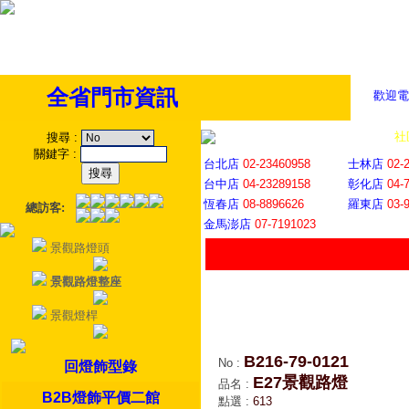
全省門市資訊
歡迎電
全省門市
│
社
搜尋
:
關鍵字
:
台北店
02-23460958
士林店
02-
台中店
04-23289158
彰化店
04-
恆春店
08-8896626
羅東店
03-
總訪客:
金馬澎店
07-7191023
景觀路燈頭
景觀路燈整座
景觀燈桿
B216-79-0121
No
:
回燈飾型錄
E27景觀路燈
品名
:
B2B燈飾平價二館
點選
:
613