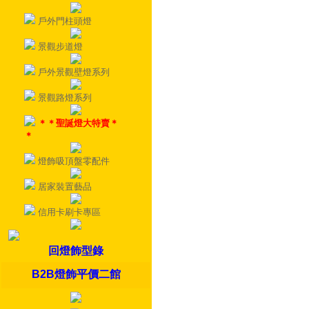
戶外門柱頭燈
景觀步道燈
戶外景觀壁燈系列
景觀路燈系列
＊＊聖誕燈大特賣＊
＊
燈飾吸頂盤零配件
居家裝置藝品
信用卡刷卡專區
回燈飾型錄
B2B燈飾平價二館