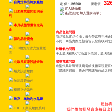
32
台灣燈飾品牌旗艦館
定 價
:
195600
優惠價
:
置入購物車
LED商業空間照明系
產品洽詢( 加入選購清單 )
列
本月破盤限量售完為
止
商品色差問題
商品皆為實品拍攝，每台螢幕與手機會
福利品特賣會
不同，商品實際之顏色皆以您所收到之
LED燈泡燈管光源量販
玻璃氣泡問題
區
手工玻璃在850°C高溫下燒製，玻璃
玻璃電鍍問題
北歐風宜家設計燈飾
造型燈具常透過玻璃電鍍技術呈現豐富
（建議購買前，務必詳閱該項商品之特
燧火設計燈飾
吊扇燈飾系列
檯燈立燈系列
埃及．奧地利水晶燈
燈飾
LOFT工業風燈飾系列
我們燈飾批發倉庫每日出