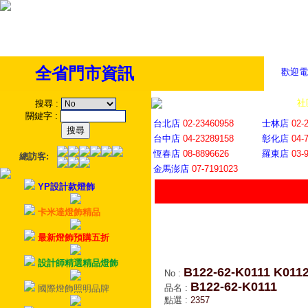
全省門市資訊
歡迎電
全省門市
│
社
搜尋
:
關鍵字
:
台北店
02-23460958
士林店
02-
台中店
04-23289158
彰化店
04-
恆春店
08-8896626
羅東店
03-
總訪客:
金馬澎店
07-7191023
YP設計款燈飾
卡米達燈飾精品
最新燈飾預購五折
設計師精選精品燈飾
B122-62-K0111 K011
No
:
B122-62-K0111
品名
:
國際燈飾照明品牌
點選
:
2357