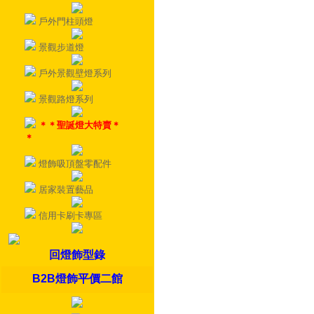
戶外門柱頭燈
景觀步道燈
戶外景觀壁燈系列
景觀路燈系列
＊＊聖誕燈大特賣＊
＊
燈飾吸頂盤零配件
居家裝置藝品
信用卡刷卡專區
回燈飾型錄
B2B燈飾平價二館