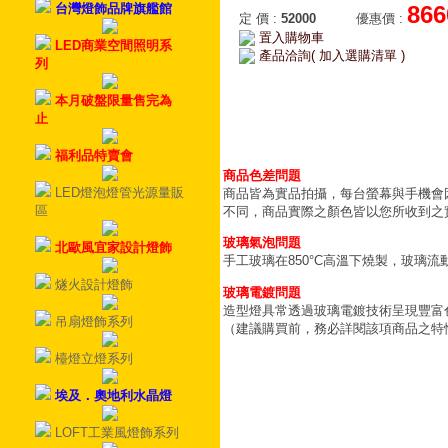
台灣燈飾品牌旗艦館
866
定 價
:
52000
優惠價
:
置入購物車
LED商業空間照明系
產品洽詢( 加入選購清單 )
列
本月破盤限量售完為
止
福利品特賣會
商品色差問題
LED燈泡燈管光源量販
商品皆為實品拍攝，每台螢幕與手機會
區
不同，商品實際之顏色皆以您所收到之
玻璃氣泡問題
北歐風宜家設計燈飾
手工玻璃在850°C高溫下燒製，玻璃
燧火設計燈飾
玻璃電鍍問題
造型燈具常透過玻璃電鍍技術呈現豐富
吊扇燈飾系列
（建議購買前，務必詳閱該項商品之特
檯燈立燈系列
埃及．奧地利水晶燈
LOFT工業風燈飾系列