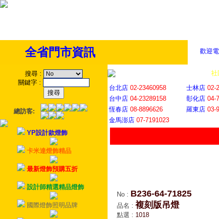
全省門市資訊
歡迎電
全省門市
│
社
搜尋
:
關鍵字
:
台北店
02-23460958
士林店
02-
台中店
04-23289158
彰化店
04-
恆春店
08-8896626
羅東店
03-
總訪客:
金馬澎店
07-7191023
YP設計款燈飾
卡米達燈飾精品
最新燈飾預購五折
設計師精選精品燈飾
B236-64-71825
No
:
複刻版吊燈
國際燈飾照明品牌
品名
:
點選
:
1018