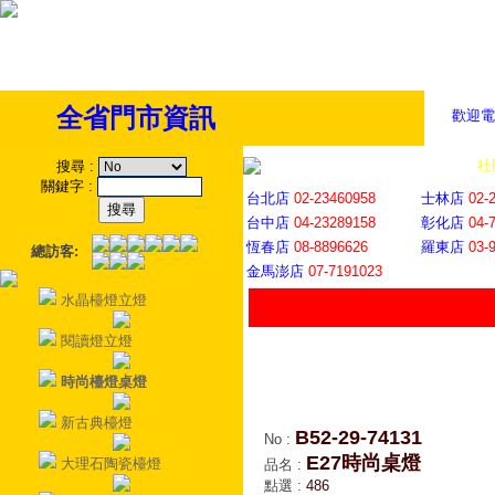
全省門市資訊
歡迎電
全省門市
│
社
搜尋
:
關鍵字
:
台北店
02-23460958
士林店
02-
台中店
04-23289158
彰化店
04-
恆春店
08-8896626
羅東店
03-
總訪客:
金馬澎店
07-7191023
水晶檯燈立燈
閱讀燈立燈
時尚檯燈桌燈
新古典檯燈
B52-29-74131
No
:
E27時尚桌燈
大理石陶瓷檯燈
品名
:
點選
:
486