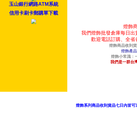
玉山銀行網路ATM系統
信用卡刷卡郵購單下載
燈飾
我們燈飾批發倉庫每日出
歡迎電話訂購、全省
燈飾商品收到貨
燈飾產品
燈飾小常識：一
我們是一群台
燈飾系列商品收到貨品七日內皆可
御品科技、YP燈飾網版權所有 c 2011 