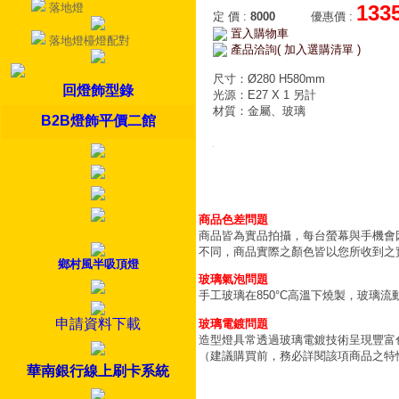
落地燈
133
定 價
:
8000
優惠價
:
置入購物車
落地燈檯燈配對
產品洽詢( 加入選購清單 )
尺寸：Ø280 H580mm
回燈飾型錄
光源：E27 X 1 另計
材質：金屬、玻璃
B2B燈飾平價二館
商品色差問題
商品皆為實品拍攝，每台螢幕與手機會
不同，商品實際之顏色皆以您所收到之
鄉村風半吸頂燈
玻璃氣泡問題
手工玻璃在850°C高溫下燒製，玻璃
申請資料下載
玻璃電鍍問題
造型燈具常透過玻璃電鍍技術呈現豐富
（建議購買前，務必詳閱該項商品之特
華南銀行線上刷卡系統