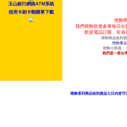
玉山銀行網路ATM系統
信用卡刷卡郵購單下載
燈飾
我們燈飾批發倉庫每日出
歡迎電話訂購、全省
燈飾商品收到貨
燈飾產品
燈飾小常識：一
我們是一群台
燈飾系列商品收到貨品七日內皆可
御品科技、YP燈飾網版權所有 c 2011 