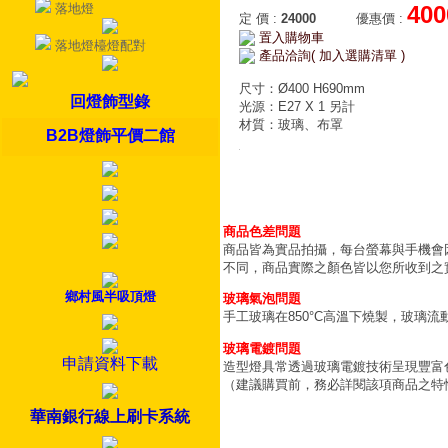
落地燈
400
定 價
:
24000
優惠價
:
置入購物車
落地燈檯燈配對
產品洽詢( 加入選購清單 )
尺寸：Ø400 H690mm
回燈飾型錄
光源：E27 X 1 另計
材質：玻璃、布罩
B2B燈飾平價二館
商品色差問題
商品皆為實品拍攝，每台螢幕與手機會
不同，商品實際之顏色皆以您所收到之
鄉村風半吸頂燈
玻璃氣泡問題
手工玻璃在850°C高溫下燒製，玻璃
玻璃電鍍問題
申請資料下載
造型燈具常透過玻璃電鍍技術呈現豐富
（建議購買前，務必詳閱該項商品之特
華南銀行線上刷卡系統