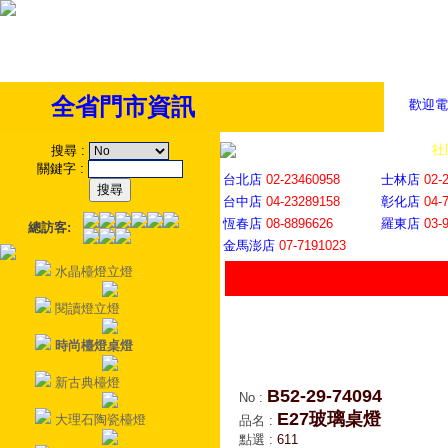
全省門市資訊
歡迎電
全省門市
│
社
搜尋
:
關鍵字
:
台北店
02-23460958
士林店
02-
台中店
04-23289158
彰化店
04-
恆春店
08-8896626
羅東店
03-
總訪客:
金馬澎店
07-7191023
水晶檯燈立燈
閱讀燈立燈
時尚檯燈桌燈
新古典檯燈
B52-29-74094
No
:
E27玻璃桌燈
大理石陶瓷檯燈
品名
:
點選
:
611