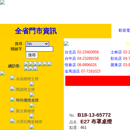
全省門市資訊
歡迎電
全省門市
│
社
搜尋
:
關鍵字
:
台北店
02-23460958
士林店
02-
台中店
04-23289158
彰化店
04-
恆春店
08-8896626
羅東店
03-
總訪客:
金馬澎店
07-7191023
水晶檯燈立燈
閱讀燈立燈
時尚檯燈桌燈
新古典檯燈
B18-13-65772
No
:
E27 布罩桌燈
大理石陶瓷檯燈
品名
:
點選
:
461