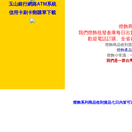
玉山銀行網路ATM系統
信用卡刷卡郵購單下載
燈飾
我們燈飾批發倉庫每日出
歡迎電話訂購、全省
燈飾商品收到貨
燈飾產品
燈飾小常識：一
我們是一群台
燈飾系列商品收到貨品七日內皆可
御品科技、YP燈飾網版權所有 c 2011 