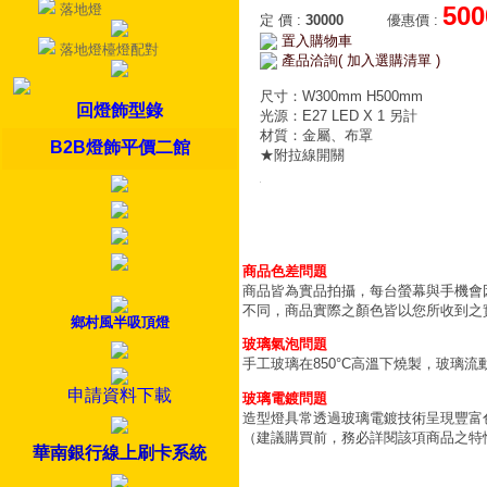
落地燈
500
定 價
:
30000
優惠價
:
置入購物車
落地燈檯燈配對
產品洽詢( 加入選購清單 )
尺寸：W300mm H500mm
回燈飾型錄
光源：E27 LED X 1 另計
材質：金屬、布罩
B2B燈飾平價二館
★附拉線開關
商品色差問題
商品皆為實品拍攝，每台螢幕與手機會
不同，商品實際之顏色皆以您所收到之
鄉村風半吸頂燈
玻璃氣泡問題
手工玻璃在850°C高溫下燒製，玻璃
申請資料下載
玻璃電鍍問題
造型燈具常透過玻璃電鍍技術呈現豐富
（建議購買前，務必詳閱該項商品之特
華南銀行線上刷卡系統