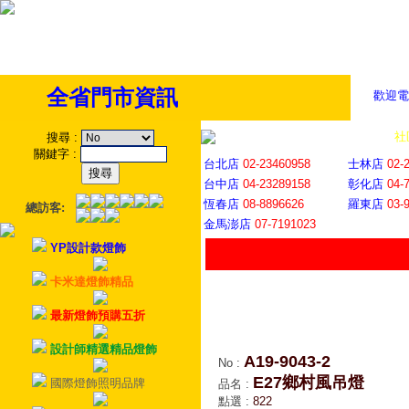
全省門市資訊
歡迎電
全省門市
│
社
搜尋
:
關鍵字
:
台北店
02-23460958
士林店
02-
台中店
04-23289158
彰化店
04-
恆春店
08-8896626
羅東店
03-
總訪客:
金馬澎店
07-7191023
YP設計款燈飾
卡米達燈飾精品
最新燈飾預購五折
設計師精選精品燈飾
A19-9043-2
No
:
E27鄉村風吊燈
國際燈飾照明品牌
品名
:
點選
:
822