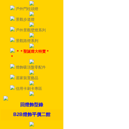
戶外門柱頭燈
景觀步道燈
戶外景觀壁燈系列
景觀路燈系列
＊＊聖誕燈大特賣＊
＊
燈飾吸頂盤零配件
居家裝置藝品
信用卡刷卡專區
回燈飾型錄
B2B燈飾平價二館