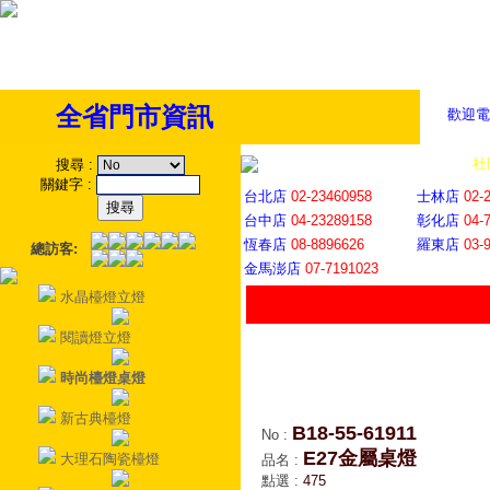
全省門市資訊
歡迎電
全省門市
│
社
搜尋
:
關鍵字
:
台北店
02-23460958
士林店
02-
台中店
04-23289158
彰化店
04-
恆春店
08-8896626
羅東店
03-
總訪客:
金馬澎店
07-7191023
水晶檯燈立燈
閱讀燈立燈
時尚檯燈桌燈
新古典檯燈
B18-55-61911
No
:
E27金屬桌燈
大理石陶瓷檯燈
品名
:
點選
:
475