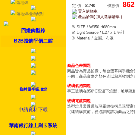
落地燈
862
定 價
:
51740
優惠價
:
置入購物車
落地燈檯燈配對
產品洽詢( 加入選購清單 )
※ SIZE / W350 H680mm
回燈飾型錄
※ Light Source / E27 x 1 另計
※ Material / 金屬、布罩
B2B燈飾平價二館
商品色差問題
商品皆為實品拍攝，每台螢幕與手機會
不同，商品實際之顏色皆以您所收到之
玻璃氣泡問題
鄉村風半吸頂燈
手工玻璃在850°C高溫下燒製，玻璃
玻璃電鍍問題
造型燈具常透過玻璃電鍍技術呈現豐富
申請資料下載
（建議購買前，務必詳閱該項商品之特
華南銀行線上刷卡系統