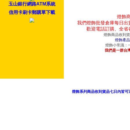
玉山銀行網路ATM系統
信用卡刷卡郵購單下載
燈飾
我們燈飾批發倉庫每日出
歡迎電話訂購、全省
燈飾商品收到貨
燈飾產品
燈飾小常識：一
我們是一群台
燈飾系列商品收到貨品七日內皆可
御品科技、YP燈飾網版權所有 c 2011 