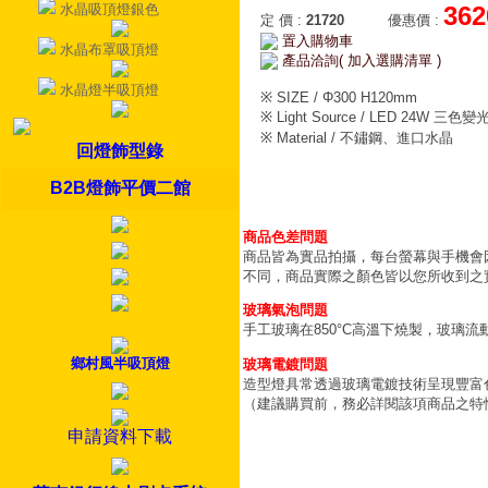
水晶吸頂燈銀色
362
定 價
:
21720
優惠價
:
置入購物車
水晶布罩吸頂燈
產品洽詢( 加入選購清單 )
水晶燈半吸頂燈
※ SIZE / Φ300 H120mm
※ Light Source / LED 24W 三色變
※ Material / 不鏽鋼、進口水晶
回燈飾型錄
B2B燈飾平價二館
商品色差問題
商品皆為實品拍攝，每台螢幕與手機會
不同，商品實際之顏色皆以您所收到之
玻璃氣泡問題
手工玻璃在850°C高溫下燒製，玻璃
鄉村風半吸頂燈
玻璃電鍍問題
造型燈具常透過玻璃電鍍技術呈現豐富
（建議購買前，務必詳閱該項商品之特
申請資料下載