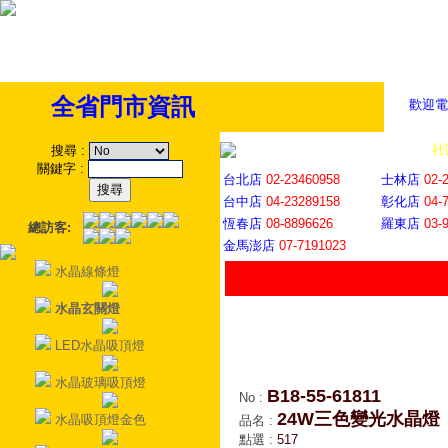
全省門市資訊
歡迎電
全省門市
│
社
搜尋
:
關鍵字
:
台北店
02-23460958
士林店
02-
台中店
04-23289158
彰化店
04-
恆春店
08-8896626
羅東店
03-
總訪客:
金馬澎店
07-7191023
水晶線條燈
水晶玄關燈
LED水晶吸頂燈
水晶玻璃吸頂燈
B18-55-61811
No
:
24W三色變光水晶燈
水晶吸頂燈金色
品名
:
點選
:
517