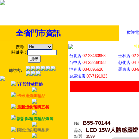
全省門市資訊
歡迎電
全省門市
│
社
搜尋
:
關鍵字
:
台北店
02-23460958
士林店
02-
台中店
04-23289158
彰化店
04-
恆春店
08-8896626
羅東店
03-
總訪客:
金馬澎店
07-7191023
YP設計款燈飾
卡米達燈飾精品
最新燈飾預購五折
設計師精選精品燈飾
B55-70144
No
:
LED 15W人體感應燈
國際燈飾照明品牌
品名
:
點選
:
3599