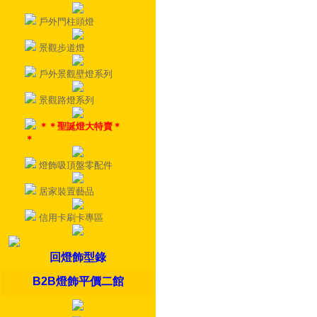
戶外門柱頭燈
景觀步道燈
戶外景觀壁燈系列
景觀路燈系列
＊＊聖誕燈大特賣＊
＊
燈飾吸頂盤零配件
居家裝置藝品
信用卡刷卡專區
回燈飾型錄
B2B燈飾平價二館