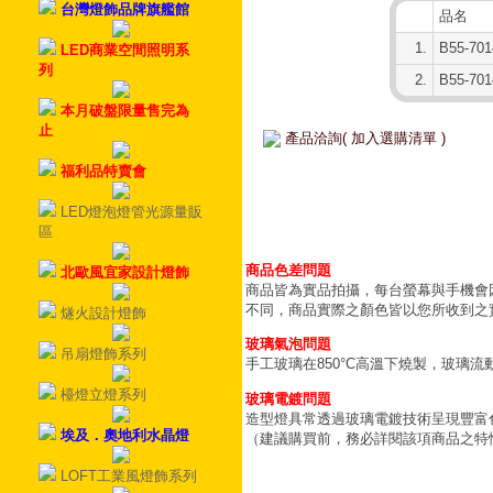
台灣燈飾品牌旗艦館
品名
1.
B55-70
LED商業空間照明系
列
2.
B55-70
本月破盤限量售完為
止
產品洽詢( 加入選購清單 )
福利品特賣會
LED燈泡燈管光源量販
區
商品色差問題
北歐風宜家設計燈飾
商品皆為實品拍攝，每台螢幕與手機會
不同，商品實際之顏色皆以您所收到之
燧火設計燈飾
玻璃氣泡問題
吊扇燈飾系列
手工玻璃在850°C高溫下燒製，玻璃
檯燈立燈系列
玻璃電鍍問題
造型燈具常透過玻璃電鍍技術呈現豐富
埃及．奧地利水晶燈
（建議購買前，務必詳閱該項商品之特
LOFT工業風燈飾系列