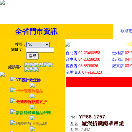
全省門市資訊
歡迎電
全省門市
│
社
搜尋
:
關鍵字
:
台北店
02-23460958
士林店
02-
台中店
04-23289158
彰化店
04-
恆春店
08-8896626
羅東店
03-
總訪客:
金馬澎店
07-7191023
YP設計款燈飾
卡米達燈飾精品
最新燈飾預購五折
設計師精選精品燈飾
YP88-1757
No
:
漩渦折鐵鐵罩吊燈
國際燈飾照明品牌
品名
:
點選
:
4847