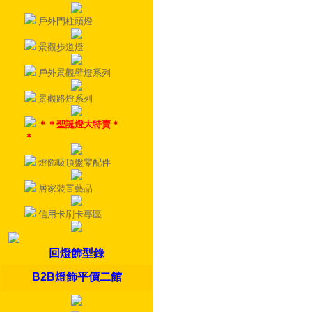
戶外門柱頭燈
景觀步道燈
戶外景觀壁燈系列
景觀路燈系列
＊＊聖誕燈大特賣＊
＊
燈飾吸頂盤零配件
居家裝置藝品
信用卡刷卡專區
回燈飾型錄
B2B燈飾平價二館