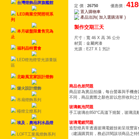
台灣燈飾品牌旗艦館
418
定 價
:
26750
優惠價
:
置入購物車
LED商業空間照明系
產品洽詢( 加入選購清單 )
列
製作交期三天
本月破盤限量售完為
止
尺寸：寬 46 X 高 36 公分
材質：金屬烤漆
福利品特賣會
光源：E27 X 1 另計
LED燈泡燈管光源量販
區
北歐風宜家設計燈飾
商品色差問題
燧火設計燈飾
商品皆為實品拍攝，每台螢幕與手機會
不同，商品實際之顏色皆以您所收到之
吊扇燈飾系列
玻璃氣泡問題
檯燈立燈系列
手工玻璃在850°C高溫下燒製，玻璃
玻璃電鍍問題
埃及．奧地利水晶燈
造型燈具常透過玻璃電鍍技術呈現豐富
（建議購買前，務必詳閱該項商品之特
LOFT工業風燈飾系列